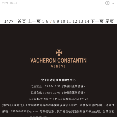
2026-06-24
人
1477
首页
上一页
5
6
7
8
9
10
11
12
13
14
下一页
尾页
北京江诗丹顿售后服务中心
门店营业：09:00-19:30（节假日正常营业）
客服在线：08:00-22:00（节假日正常营业）
ICP备案/许可证号：黔ICP备2025054552号-27
如权利人或知情人士发现本站内容存在事实错误或涉及版权、名誉权等侵权问题，请通过
邮箱：2557628530@qq.com 与我们联系，我们将在收到通知后立即依法处理。当前页面