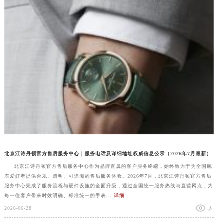
北京江诗丹顿官方售后服务中心｜服务电话及详细地址权威信息公示（2026年7月最新）
北京江诗丹顿官方售后服务中心作为品牌直属的客户服务终端，始终致力于为全国腕
表爱好者提供合规、透明、可追溯的售后服务体验。2026年7月，北京江诗丹顿官方售后
服务中心完成了服务流程与硬件设施的全面升级，通过全国统一服务热线与直营网点，为
每一位客户带来时效明确、标准统一的手表...
详细
2026-06-28
人