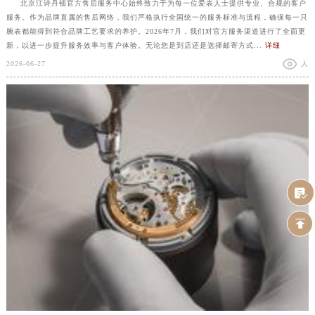
北京江诗丹顿官方售后服务中心始终致力于为每一位爱表人士提供专业、合规的客户
服务。作为品牌直属的售后网络，我们严格执行全国统一的服务标准与流程，确保每一只
腕表都能得到符合品牌工艺要求的养护。2026年7月，我们对官方服务渠道进行了全面更
新，以进一步提升服务效率与客户体验。无论您是到店还是选择邮寄方式...
详细
2026-06-27
人