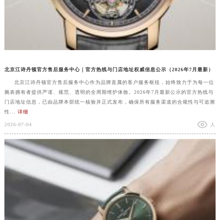
北京江诗丹顿官方售后服务中心｜官方热线与门店地址权威信息公示（2026年7月最新）
北京江诗丹顿官方售后服务中心作为品牌直属的客户服务枢纽，始终致力于为每一位
腕表拥有者提供严谨、规范、透明的全周期维护体验。2026年7月最新公示的官方热线与
门店地址信息，已由品牌本部统一核验并正式发布，确保所有服务渠道的合规性与可追溯
性...
详细
2026-07-04
人