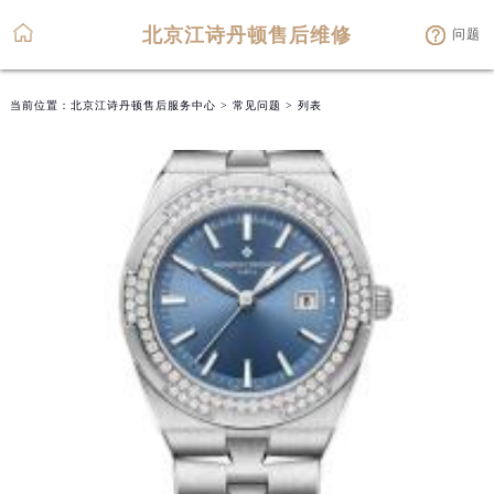
北京江诗丹顿售后维修
问题
当前位置：
北京江诗丹顿售后服务中心
>
常见问题
> 列表