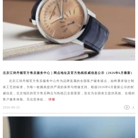
北京江诗丹顿官方售后服务中心｜网点地址及官方热线权威信息公示（2026年6月最新）
北京江诗丹顿官方售后服务中心作为品牌直属的全国客户服务据点，始终秉承瑞士制
表工艺的标准，为每一枚腕表提供严谨的保养与维修支持。根据2026年6月最新公示的权
威信息，北京地区的官方售后网点与热线已全面更新，旨在为全国表主提供高效、合规的
客户服务体验。无论您身处...
详细
2026-06-25
人