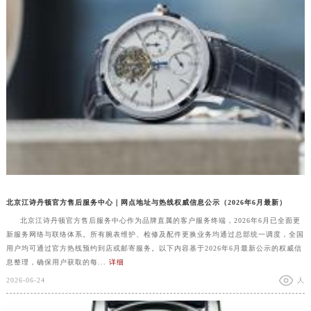
北京江诗丹顿官方售后服务中心｜网点地址与热线权威信息公示（2026年6月最新）
北京江诗丹顿官方售后服务中心作为品牌直属的客户服务终端，2026年6月已全面更
新服务网络与联络体系。所有腕表维护、检修及配件更换业务均通过总部统一调度，全国
用户均可通过官方热线预约到店或邮寄服务。以下内容基于2026年6月最新公示的权威信
息整理，确保用户获取的每...
详细
2026-06-24
人