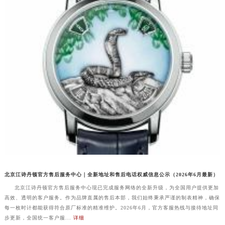
北京江诗丹顿官方售后服务中心｜全新地址和售后电话权威信息公示（2026年6月最新）
北京江诗丹顿官方售后服务中心现已完成服务网络的全新升级，为全国用户提供更加
高效、透明的客户服务。作为品牌直属的售后本部，我们始终秉承严谨的制表精神，确保
每一枚时计都能获得符合原厂标准的精准维护。2026年6月，官方客服热线与接待地址同
步更新，全国统一客户服...
详细