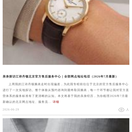
亲身探访江诗丹顿北京官方售后服务中心｜全部网点地址电话（2026年7月最新）
上周我的江诗丹顿腕表走时出现偏差，为此我专程前往位于北京的官方售后服务中心
进行了一次实地探访。整个体验从预约咨询到最终取回腕表，每一个环节都让我对官方直
营体系的服务标准有了更清晰的认知。本文将基于我的亲身经历，为你梳理2026年7月最
新确认的北京网点地址、服务流...
详细
2026-06-29
人