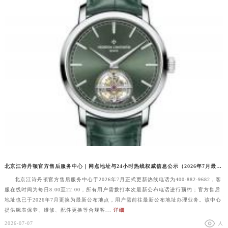
北京江诗丹顿官方售后服务中心｜网点地址与24小时热线权威信息公示（2026年7月最新）
北京江诗丹顿官方售后服务中心于2026年7月正式更新热线电话为400-882-9682，客
服在线时间为每日8:00至22:00，所有用户需拨打本次最新公布电话进行预约；官方售后
地址也已于2026年7月更换为最新公布地点，用户需前往最新公布地址办理业务。该中心
提供腕表保养、维修、配件更换等合规客...
详细
2026-07-07
人