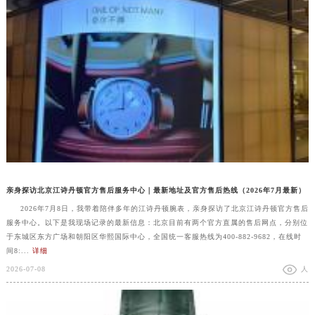
亲身探访北京江诗丹顿官方售后服务中心｜最新地址及官方售后热线（2026年7月最新）
2026年7月8日，我带着陪伴多年的江诗丹顿腕表，亲身探访了北京江诗丹顿官方售后
服务中心。以下是我现场记录的最新信息：北京目前有两个官方直属的售后网点，分别位
于东城区东方广场和朝阳区华熙国际中心，全国统一客服热线为400-882-9682，在线时
间8:...
详细
2026-07-08
人