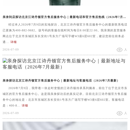
亲身到店探访北京江诗丹顿官方售后服务中心｜最新电话和官方售后热线（2026年7月最新）
经过本人2026年7月9日的实地探访，北京江诗丹顿官方售后服务中心的最新联系电话
已更换为400-882-9682。该号码的客服在线时间为每日8:00至22:00。我亲测的直营服务
网点位于北京市东城区东长安街1号东方广场写字楼W3座6层602室，建议您前往前务必
通...
详细
2026-07-09
人
亲身探访北京江诗丹顿官方售后服务中心｜最新地址与客服电话（2026年7月最新）
2026年7月9日，我带着一块走时变慢的江诗丹顿传承系列腕表，前往了位于北京市东
城区的官方售后服务中心。这是我亲身探访后的真实记录。目前北京江诗丹顿官方售后服
务中心的地址是：北京市东城区东长安街1号东方广场写字楼W3座6层602室。客服电话
是：400-8...
详细
2026-07-09
人