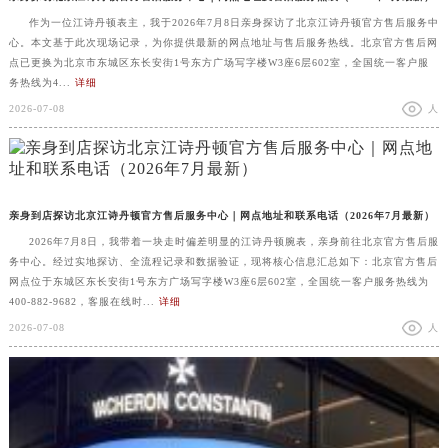
作为一位江诗丹顿表主，我于2026年7月8日亲身探访了北京江诗丹顿官方售后服务中
心。本文基于此次现场记录，为你提供最新的网点地址与售后服务热线。北京官方售后网
点已更换为北京市东城区东长安街1号东方广场写字楼W3座6层602室，全国统一客户服
务热线为4...
详细
2026-07-08
人
亲身到店探访北京江诗丹顿官方售后服务中心｜网点地址和联系电话（2026年7月最新）
2026年7月8日，我带着一块走时偏差明显的江诗丹顿腕表，亲身前往北京官方售后服
务中心。经过实地探访、全流程记录和数据验证，现将核心信息汇总如下：北京官方售后
网点位于东城区东长安街1号东方广场写字楼W3座6层602室，全国统一客户服务热线为
400-882-9682，客服在线时...
详细
2026-07-08
人