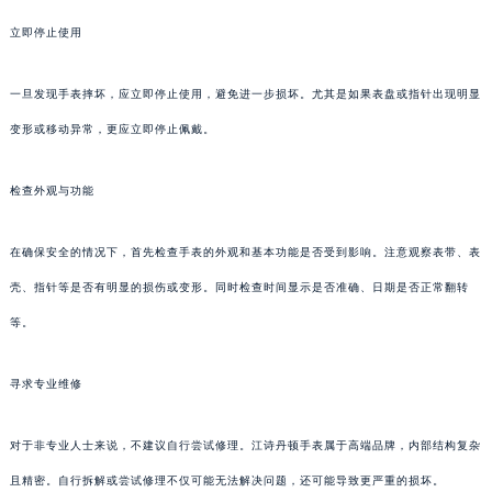
立即停止使用
一旦发现手表摔坏，应立即停止使用，避免进一步损坏。尤其是如果表盘或指针出现明显
变形或移动异常，更应立即停止佩戴。
检查外观与功能
在确保安全的情况下，首先检查手表的外观和基本功能是否受到影响。注意观察表带、表
壳、指针等是否有明显的损伤或变形。同时检查时间显示是否准确、日期是否正常翻转
等。
寻求专业维修
对于非专业人士来说，不建议自行尝试修理。江诗丹顿手表属于高端品牌，内部结构复杂
且精密。自行拆解或尝试修理不仅可能无法解决问题，还可能导致更严重的损坏。