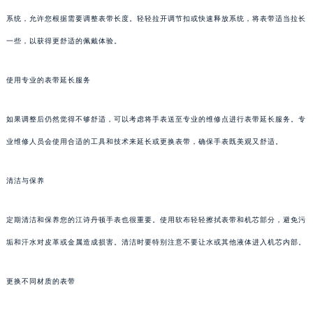
系统，允许您根据需要调整表带长度。轻轻拉开调节扣或快速释放系统，将表带适当拉长
一些，以获得更舒适的佩戴体验。
使用专业的表带延长服务
如果调整后仍然觉得不够舒适，可以考虑将手表送至专业的维修点进行表带延长服务。专
业维修人员会使用合适的工具和技术来延长或更换表带，确保手表既美观又舒适。
清洁与保养
定期清洁和保养您的江诗丹顿手表也很重要。使用软布轻轻擦拭表带和机芯部分，避免污
垢和汗水对皮革或金属造成损害。清洁时要特别注意不要让水或其他液体进入机芯内部。
更换不同材质的表带