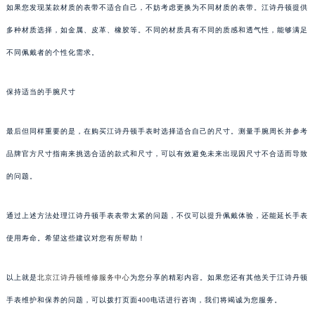
如果您发现某款材质的表带不适合自己，不妨考虑更换为不同材质的表带。江诗丹顿提供
多种材质选择，如金属、皮革、橡胶等。不同的材质具有不同的质感和透气性，能够满足
不同佩戴者的个性化需求。
保持适当的手腕尺寸
最后但同样重要的是，在购买江诗丹顿手表时选择适合自己的尺寸。测量手腕周长并参考
品牌官方尺寸指南来挑选合适的款式和尺寸，可以有效避免未来出现因尺寸不合适而导致
的问题。
通过上述方法处理江诗丹顿手表表带太紧的问题，不仅可以提升佩戴体验，还能延长手表
使用寿命。希望这些建议对您有所帮助！
以上就是
北京江诗丹顿维修服务中心
为您分享的精彩内容。如果您还有其他关于江诗丹顿
手表维护和保养的问题，可以拨打页面400电话进行咨询，我们将竭诚为您服务。