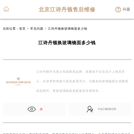
北京江诗丹顿售后维修
问题
当前位置：
首页
>
常见问题
> 江诗丹顿换玻璃镜面多少钱
江诗丹顿换玻璃镜面多少钱
江诗丹顿作为瑞士高端制表品牌，其腕表不仅在设计上独具匠
心，在保养和维修方面也备受关注。当腕表的玻璃镜面出现磨损
或划痕时，更换玻璃镜面是恢复其外观和保…
次
VACHERON