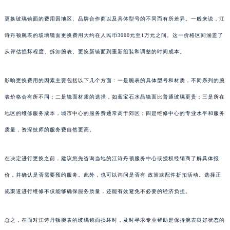
更换玻璃镜面的费用因地区、品牌合作商以及具体型号的不同而有所差异。一般来说，江
诗丹顿腕表的玻璃镜面更换费用大约在人民币3000元至1万元之间。这一价格区间涵盖了
从评估损坏程度、拆卸腕表、更换新镜面到重新组装和调整的时间成本。
影响更换费用的因素主要包括以下几个方面：一是腕表的具体型号和材质，不同系列的腕
表价格会有所不同；二是镜面材质的选择，如蓝宝石水晶镜面比普通玻璃更贵；三是所在
地区的维修服务成本，城市中心的服务费通常高于郊区；四是维修中心的专业水平和服务
质量，资深技师的服务费自然更高。
在决定进行更换之前，建议您先咨询当地的江诗丹顿服务中心或授权经销商了解具体报
价，并确认是否需要预约服务。此外，也可以询问是否有 政策或配件折扣活动。选择正
规渠道进行维修不仅能够确保服务质量，还能有效避免不必要的经济负担。
总之，在面对江诗丹顿腕表的玻璃镜面损坏时，及时寻求专业帮助是保持腕表良好状态的