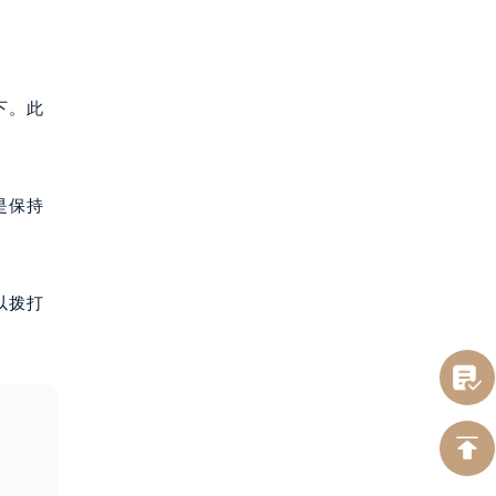
下。此
是保持
以拨打