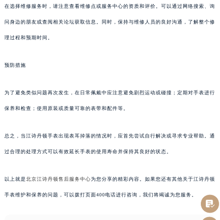
在选择维修服务时，请注意查看维修点或服务中心的资质和评价。可以通过网络搜索、询
问身边的朋友或查阅相关论坛获取信息。同时，保持与维修人员的良好沟通，了解整个修
理过程和预期时间。
预防措施
为了避免类似问题再次发生，在日常佩戴中应注意避免剧烈运动或碰撞；定期对手表进行
保养和检查；使用原装或质量可靠的表带和配件等。
总之，当江诗丹顿手表出现表耳掉落的情况时，应首先尝试自行解决或寻求专业帮助。通
过合理的处理方式可以有效延长手表的使用寿命并保持其良好的状态。
以上就是
北京江诗丹顿售后服务中心
为您分享的精彩内容。如果您还有其他关于江诗丹顿
手表维护和保养的问题，可以拨打页面400电话进行咨询，我们将竭诚为您服务。