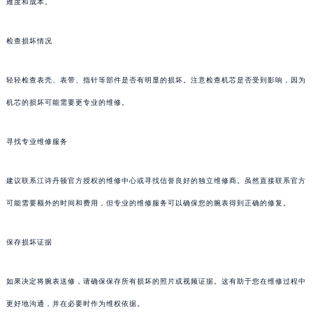
难度和成本。
检查损坏情况
轻轻检查表壳、表带、指针等部件是否有明显的损坏。注意检查机芯是否受到影响，因为
机芯的损坏可能需要更专业的维修。
寻找专业维修服务
建议联系江诗丹顿官方授权的维修中心或寻找信誉良好的独立维修商。虽然直接联系官方
可能需要额外的时间和费用，但专业的维修服务可以确保您的腕表得到正确的修复。
保存损坏证据
如果决定将腕表送修，请确保保存所有损坏的照片或视频证据。这有助于您在维修过程中
更好地沟通，并在必要时作为维权依据。