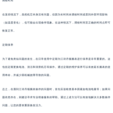
调校时间
在某些情况下，虽然机芯本身没有问题，但因为长时间未调校时间或受到外部环境影响
（如温度变化），也可能会出现偷停现象。在这种情况下，调校时间至正确的时间点即可
恢复正常。
定期保养
为了避免类似问题的发生，在日常使用中定期为江诗丹顿腕表进行保养是非常重要的。这
包括定期更换电池、清洁和润滑机芯等操作。通过定期的维护保养可以有效延长腕表的使
用寿命，并减少因机械故障导致的问题。
总之，在遇到江诗丹顿腕表偷停的问题时，首先应该检查基本因素如电池电量等；如果问
题依然存在，则建议寻求专业维修服务的帮助。通过上述方法可以有效地解决大多数偷停
问题，让您的爱表重新焕发活力。