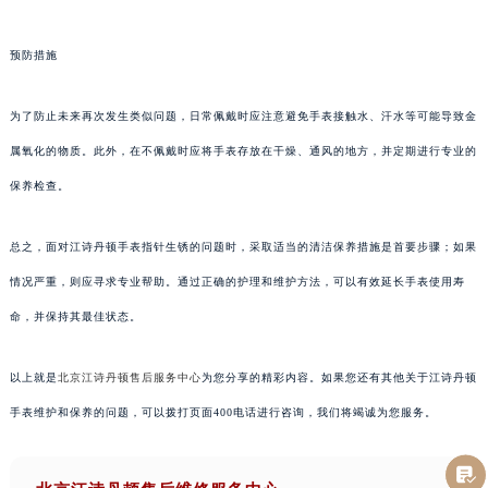
预防措施
为了防止未来再次发生类似问题，日常佩戴时应注意避免手表接触水、汗水等可能导致金
属氧化的物质。此外，在不佩戴时应将手表存放在干燥、通风的地方，并定期进行专业的
保养检查。
总之，面对江诗丹顿手表指针生锈的问题时，采取适当的清洁保养措施是首要步骤；如果
情况严重，则应寻求专业帮助。通过正确的护理和维护方法，可以有效延长手表使用寿
命，并保持其最佳状态。
以上就是
北京江诗丹顿售后服务中心
为您分享的精彩内容。如果您还有其他关于江诗丹顿
手表维护和保养的问题，可以拨打页面400电话进行咨询，我们将竭诚为您服务。