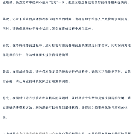
业维修。虽然文章中提到不使用“官方”一词，但您应该选择信誉良好的维修服务提供商。
其次，记录下腕表的具体情况和问题发生的时间，这将有助于维修人员更快地诊断问题。
同时，请确保腕表处于安全状态，避免在维修过程中发生意外。
再次，在等待维修的过程中，您可以暂时使用备用的腕表来满足日常需求。同时保持对维
修进度的关注，并与维修服务提供商保持沟通。
最后，在完成维修后，请务必对修复后的腕表进行仔细检查，确保其功能恢复正常。如果
有必要，请让专业的钟表技师进行检测和调整。
总之，在面对江诗丹顿腕表发条损坏的问题时，及时寻求专业帮助是解决问题的关键。通
过正确的步骤和方法，您的爱表可以恢复到最佳状态，并继续为您带来优雅与精准的体
验。
以上就是
北京江诗丹顿售后服务中心
为您分享的精彩内容。如果您还有其他关于江诗丹顿