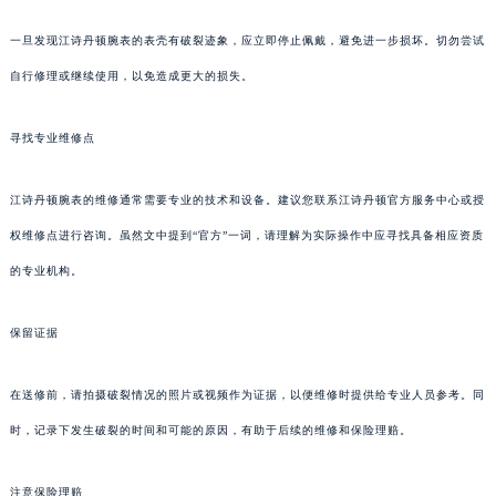
一旦发现江诗丹顿腕表的表壳有破裂迹象，应立即停止佩戴，避免进一步损坏。切勿尝试
自行修理或继续使用，以免造成更大的损失。
寻找专业维修点
江诗丹顿腕表的维修通常需要专业的技术和设备。建议您联系江诗丹顿官方服务中心或授
权维修点进行咨询。虽然文中提到“官方”一词，请理解为实际操作中应寻找具备相应资质
的专业机构。
保留证据
在送修前，请拍摄破裂情况的照片或视频作为证据，以便维修时提供给专业人员参考。同
时，记录下发生破裂的时间和可能的原因，有助于后续的维修和保险理赔。
注意保险理赔