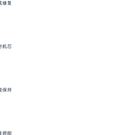
或修复
对机芯
能保持
技师能