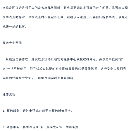
当您发现江诗丹顿手表的发条出现故障时，首先需要确认是否真的存在问题。这可能表现
为手表走时异常、停摆或走时不稳定等现象。在确认问题后，不要自行拆解手表，以免造
成进一步的损坏。
寻求专业帮助
一旦确定需要修理，建议联系江诗丹顿官方服务中心或授权维修点。虽然文中提到“官
方”一词不被使用，但寻找经过认证的专业维修服务仍然是最佳选择。这些专业人员拥有
丰富的经验和专业知识，能够准确诊断并修复问题。
送修流程
1. 预约服务：通过电话或在线平台预约维修服务。
2. 送修准备：将手表连同 卡、购买凭证等一并准备好。