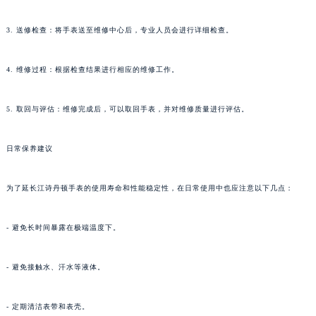
3. 送修检查：将手表送至维修中心后，专业人员会进行详细检查。
4. 维修过程：根据检查结果进行相应的维修工作。
5. 取回与评估：维修完成后，可以取回手表，并对维修质量进行评估。
日常保养建议
为了延长江诗丹顿手表的使用寿命和性能稳定性，在日常使用中也应注意以下几点：
- 避免长时间暴露在极端温度下。
- 避免接触水、汗水等液体。
- 定期清洁表带和表壳。