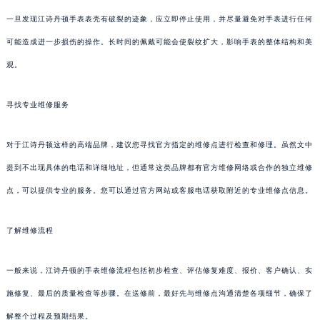
一旦发现江诗丹顿手表表壳有破裂的迹象，应立即停止使用，并尽量避免对手表进行任何
可能造成进一步损伤的操作。长时间的佩戴可能会使裂纹扩大，影响手表的整体结构和美
观。
寻找专业维修服务
对于江诗丹顿这样的高端品牌，建议您寻找官方指定的维修点进行检查和修理。虽然文中
提到不出现具体的电话和详细地址，但通常这类品牌都有官方维修网络或合作的独立维修
点，可以提供专业的服务。您可以通过官方网站或客服电话获取附近的专业维修点信息。
了解维修流程
一般来说，江诗丹顿的手表维修流程包括初步检查、评估修复难度、报价、客户确认、实
施修复、最后的质量检查等步骤。在送修前，最好先与维修点沟通清楚各项细节，确保了
解整个过程及预期结果。