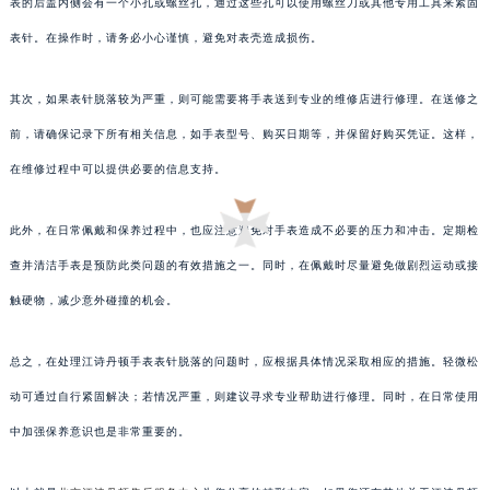
表的后盖内侧会有一个小孔或螺丝孔，通过这些孔可以使用螺丝刀或其他专用工具来紧固
表针。在操作时，请务必小心谨慎，避免对表壳造成损伤。
其次，如果表针脱落较为严重，则可能需要将手表送到专业的维修店进行修理。在送修之
前，请确保记录下所有相关信息，如手表型号、购买日期等，并保留好购买凭证。这样，
在维修过程中可以提供必要的信息支持。
此外，在日常佩戴和保养过程中，也应注意避免对手表造成不必要的压力和冲击。定期检
查并清洁手表是预防此类问题的有效措施之一。同时，在佩戴时尽量避免做剧烈运动或接
触硬物，减少意外碰撞的机会。
总之，在处理江诗丹顿手表表针脱落的问题时，应根据具体情况采取相应的措施。轻微松
动可通过自行紧固解决；若情况严重，则建议寻求专业帮助进行修理。同时，在日常使用
中加强保养意识也是非常重要的。