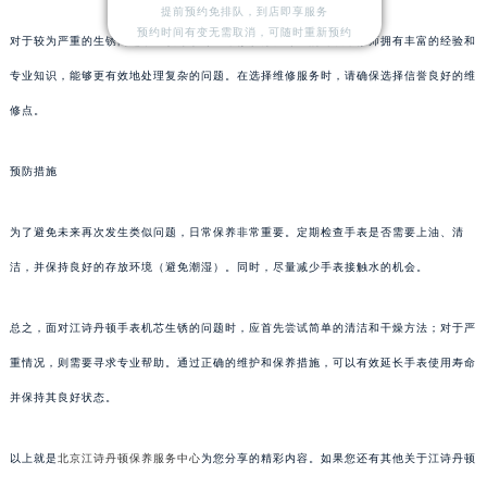
提前预约免排队，到店即享服务
预约时间有变无需取消，可随时重新预约
对于较为严重的生锈问题，建议寻求专业维修服务。专业的钟表维修师拥有丰富的经验和
专业知识，能够更有效地处理复杂的问题。在选择维修服务时，请确保选择信誉良好的维
修点。
预防措施
为了避免未来再次发生类似问题，日常保养非常重要。定期检查手表是否需要上油、清
洁，并保持良好的存放环境（避免潮湿）。同时，尽量减少手表接触水的机会。
总之，面对江诗丹顿手表机芯生锈的问题时，应首先尝试简单的清洁和干燥方法；对于严
重情况，则需要寻求专业帮助。通过正确的维护和保养措施，可以有效延长手表使用寿命
并保持其良好状态。
以上就是
北京江诗丹顿保养服务中心
为您分享的精彩内容。如果您还有其他关于江诗丹顿