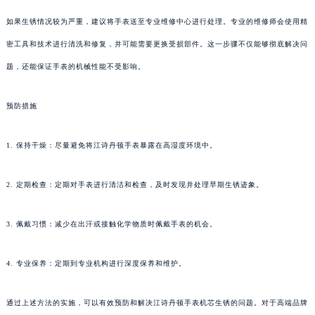
如果生锈情况较为严重，建议将手表送至专业维修中心进行处理。专业的维修师会使用精
密工具和技术进行清洗和修复，并可能需要更换受损部件。这一步骤不仅能够彻底解决问
题，还能保证手表的机械性能不受影响。
预防措施
1. 保持干燥：尽量避免将江诗丹顿手表暴露在高湿度环境中。
2. 定期检查：定期对手表进行清洁和检查，及时发现并处理早期生锈迹象。
3. 佩戴习惯：减少在出汗或接触化学物质时佩戴手表的机会。
4. 专业保养：定期到专业机构进行深度保养和维护。
通过上述方法的实施，可以有效预防和解决江诗丹顿手表机芯生锈的问题。对于高端品牌