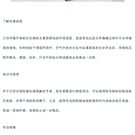
了解生锈原因
江诗丹顿手表机芯生锈的主要原因包括环境湿度、温度变化以及日常佩戴过程中汗水等物
质的侵蚀。长时间处于潮湿环境中，空气中的水分会与金属表面发生化学反应，导致机芯
部件氧化、腐蚀。此外，汗水中的盐分和油脂也会加速这一过程。
清洁与保养
对于已经出现轻微生锈现象的手表，首先需要进行彻底清洁。可以使用软毛刷轻轻刷洗机
芯表面，并用干净的软布擦干。之后，使用专业的防锈油或防锈剂均匀涂抹在机芯表面，
形成一层保护膜，有效防止进一步氧化。
专业维修