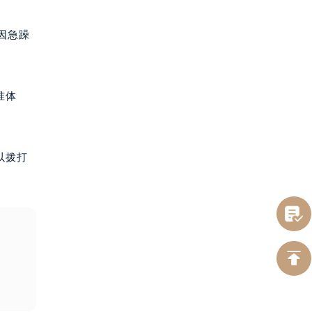
因急躁
准体
以拨打