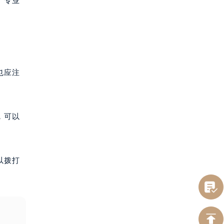
。专业
也应注
，可以
以拨打