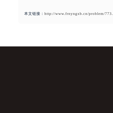
本文链接：
http://www.frnyngxb.cn/problem/773