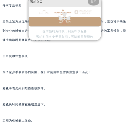
预约入口
关闭
寻求专业帮助
如果上述方法无法解决问题，或者您不确定问题的具体原因和解决方法时，建议将手表送
立即预约
到专业的维修点进行检查和维修。专业的维修人员拥有丰富的经验和先进的工具设备，能
提前预约免排队，到店即享服务
预约时间有变无需取消，可随时重新预约
够准确诊断并修复各种复杂的问题。
日常使用注意事项
为了减少手表偷停的风险，在日常使用中也需要注意以下几点：
避免手表受到剧烈撞击或跌落。
避免长时间暴露在极端温度下。
定期为机械表上发条。