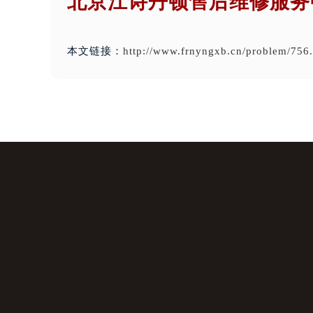
北京江诗丹顿售后维修服务
本文链接：
http://www.frnyngxb.cn/problem/756