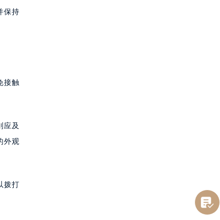
并保持
免接触
则应及
的外观
以拨打