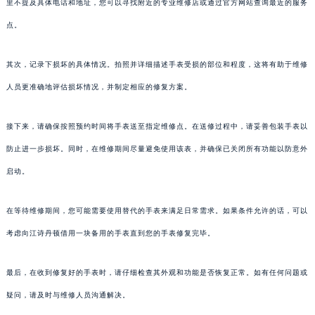
里不提及具体电话和地址，您可以寻找附近的专业维修店或通过官方网站查询最近的服务
点。
其次，记录下损坏的具体情况。拍照并详细描述手表受损的部位和程度，这将有助于维修
人员更准确地评估损坏情况，并制定相应的修复方案。
接下来，请确保按照预约时间将手表送至指定维修点。在送修过程中，请妥善包装手表以
防止进一步损坏。同时，在维修期间尽量避免使用该表，并确保已关闭所有功能以防意外
启动。
在等待维修期间，您可能需要使用替代的手表来满足日常需求。如果条件允许的话，可以
考虑向江诗丹顿借用一块备用的手表直到您的手表修复完毕。
最后，在收到修复好的手表时，请仔细检查其外观和功能是否恢复正常。如有任何问题或
疑问，请及时与维修人员沟通解决。