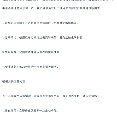
中学会避开危险水域一样，我们可以通过以下几点来保护我们的江诗丹顿腕表：
1.避免剧烈运动：在进行高强度运动时，尽量避免佩戴腕表。
2.定期清洁：使用软布定期清洁表壳和表带，避免接触化学物质。
3.防水检查：定期检查并确认腕表的防水性能。
4.专业保养：每23年进行一次专业保养服务。
破裂后的应急处理
万一不幸发生破裂情况，在寻求专业修复之前，我们可以采取一些应急措施：
1.停止使用：立即停止佩戴并停止走动功能。