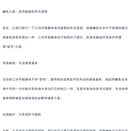
鳜鱼之痛：表壳破裂的常见原因
首先，让我们探讨一下江诗丹顿腕表表壳破裂的常见原因。就像鳜鱼在水中不慎撞到礁石
或被其他鱼类撞击一样，江诗丹顿腕表也可能因外力撞击、跌落或极端环境条件而遭
遇“破壳”之痛。
深海修复：专业修复服务
当你的江诗丹顿腕表不幸“受伤”，最明智的选择是寻找专业的修复服务。就如同鳜鱼在深
海中寻找一位经验丰富的渔夫来治疗它的伤口一样，在面对复杂的技术问题时，专业的维
修师傅能够提供最精准的诊断和修复方案。
自我救护：日常维护与预防
当然，在寻求专业帮助的同时，我们也应注重日常维护与预防措施。就像鳜鱼在日常生活