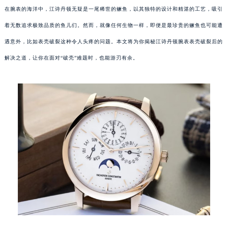
在腕表的海洋中，江诗丹顿无疑是一尾稀世的鳜鱼，以其独特的设计和精湛的工艺，吸引
着无数追求极致品质的鱼儿们。然而，就像任何生物一样，即便是最珍贵的鳜鱼也可能遭
遇意外，比如表壳破裂这种令人头疼的问题。本文将为你揭秘江诗丹顿腕表表壳破裂后的
解决之道，让你在面对“破壳”难题时，也能游刃有余。