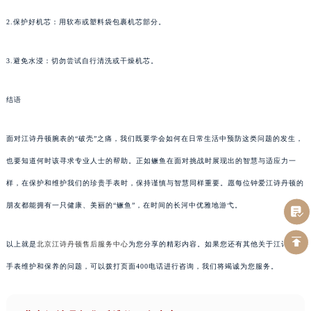
2.保护好机芯：用软布或塑料袋包裹机芯部分。
3.避免水浸：切勿尝试自行清洗或干燥机芯。
结语
面对江诗丹顿腕表的“破壳”之痛，我们既要学会如何在日常生活中预防这类问题的发生，
也要知道何时该寻求专业人士的帮助。正如鳜鱼在面对挑战时展现出的智慧与适应力一
样，在保护和维护我们的珍贵手表时，保持谨慎与智慧同样重要。愿每位钟爱江诗丹顿的
朋友都能拥有一只健康、美丽的“鳜鱼”，在时间的长河中优雅地游弋。
以上就是
北京江诗丹顿售后服务中心
为您分享的精彩内容。如果您还有其他关于江诗丹顿
手表维护和保养的问题，可以拨打页面400电话进行咨询，我们将竭诚为您服务。