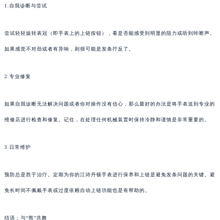
1.自我诊断与尝试
尝试轻轻旋转表冠（即手表上的上链按钮），看是否能感受到明显的阻力或听到咔嚓声。
如果感觉不对劲或者有异响，则很可能是发条拧反了。
2.专业修复
如果自我诊断无法解决问题或者你对操作没有信心，那么最好的办法是将手表送到专业的
维修店进行检查和修复。记住，在处理任何机械装置时保持冷静和谨慎是非常重要的。
3.日常维护
预防总是胜于治疗。定期为你的江诗丹顿手表进行保养和上链是避免发条问题的关键。避
免长时间不佩戴手表或过度依赖自动上链功能也是有帮助的。
结语：与“熊”共舞