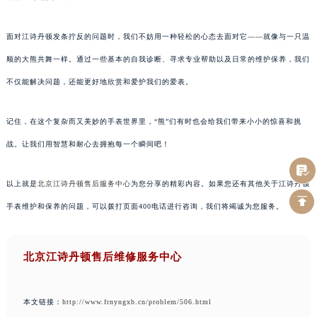
面对江诗丹顿发条拧反的问题时，我们不妨用一种轻松的心态去面对它——就像与一只温
顺的大熊共舞一样。通过一些基本的自我诊断、寻求专业帮助以及日常的维护保养，我们
不仅能解决问题，还能更好地欣赏和爱护我们的爱表。
记住，在这个复杂而又美妙的手表世界里，“熊”们有时也会给我们带来小小的惊喜和挑
战。让我们用智慧和耐心去拥抱每一个瞬间吧！
以上就是
北京江诗丹顿售后服务中心
为您分享的精彩内容。如果您还有其他关于江诗丹顿
手表维护和保养的问题，可以拨打页面400电话进行咨询，我们将竭诚为您服务。
北京江诗丹顿售后维修服务中心
本文链接：
http://www.frnyngxb.cn/problem/506.html