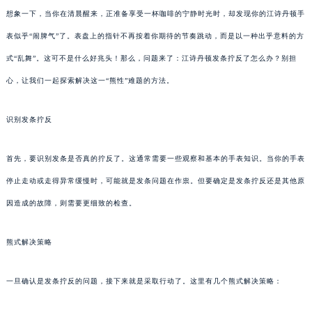
想象一下，当你在清晨醒来，正准备享受一杯咖啡的宁静时光时，却发现你的江诗丹顿手
表似乎“闹脾气”了。表盘上的指针不再按着你期待的节奏跳动，而是以一种出乎意料的方
式“乱舞”。这可不是什么好兆头！那么，问题来了：江诗丹顿发条拧反了怎么办？别担
心，让我们一起探索解决这一“熊性”难题的方法。
识别发条拧反
首先，要识别发条是否真的拧反了。这通常需要一些观察和基本的手表知识。当你的手表
停止走动或走得异常缓慢时，可能就是发条问题在作祟。但要确定是发条拧反还是其他原
因造成的故障，则需要更细致的检查。
熊式解决策略
一旦确认是发条拧反的问题，接下来就是采取行动了。这里有几个熊式解决策略：