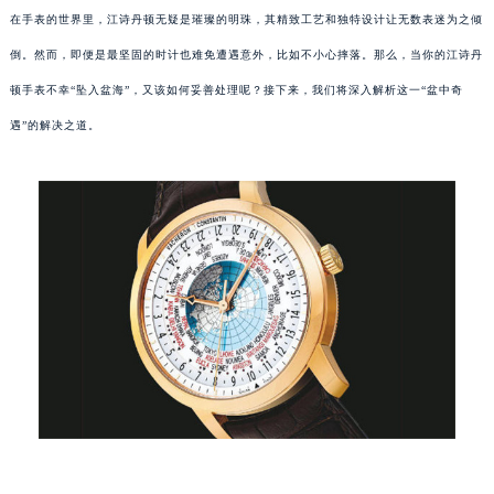
在手表的世界里，江诗丹顿无疑是璀璨的明珠，其精致工艺和独特设计让无数表迷为之倾
倒。然而，即便是最坚固的时计也难免遭遇意外，比如不小心摔落。那么，当你的江诗丹
顿手表不幸“坠入盆海”，又该如何妥善处理呢？接下来，我们将深入解析这一“盆中奇
遇”的解决之道。