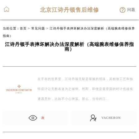
北京江诗丹顿售后维修
问题
当前位置：
首页
>
常见问题
> 江诗丹顿手表摔坏解决办法深度解析（高端腕表维修保养
指南）
江诗丹顿手表摔坏解决办法深度解析（高端腕表维修保养指
南）
在手表的世界里，江诗丹顿无疑是璀璨的明珠，其精致工艺和独
特设计让无数表迷为之倾倒。然而，即便是最坚固的时计也难免
遭遇意外，比如不小心摔落。那么，当你的江…
次
VACHERON