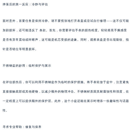
摔落后的第一反应：冷静与评估
面对意外，首要任务是保持冷静。请不要慌张地打开表盖或尝试自行修理——这不仅可能
加剧损坏，还可能违反了 条款。首先，你需要评估手表的损伤程度。轻轻摇晃手腕感受
是否有异常震动或咔嚓声，这可能是机芯受损的迹象。同时，观察表盘是否出现裂纹、指
针是否错位等明显损坏。
不锈钢盆的妙用：临时保护与展示
在评估损伤后，你可以利用不锈钢盆作为临时的保护措施。将手表轻放于盆中，注意避免
直接接触底部或其他硬物，以减少额外的物理冲击。不锈钢材质因其耐腐蚀性和强度，在
一定程度上可以提供额外的保护层。此外，这个小盆还能在展示时增添一份趣味性与话题
性。
寻求专业帮助：修复与保养