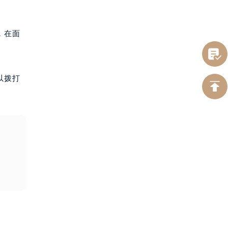
，在面
以拨打