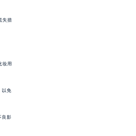
慌失措
化妆用
，以免
不良影