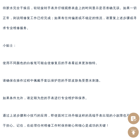
待胶水完全干燥后，轻轻旋转手表并仔细观察表盘上的时间显示是否准确无误。如果一切
正常，则说明修复工作已经完成；如果有任何偏差或不稳定的情况，请重复上述步骤或寻
求专业维修服务。
小贴士：
使用不同颜色的白板笔可能会使修复后的手表看起来更加独特。
请确保在操作过程中佩戴手套以保护您的手部皮肤免受墨水刺激。
如果条件允许，请定期为您的手表进行专业维护和保养。
通过上述步骤和小技巧的应用，即使面对江诗丹顿这样的高端手表出现的小故障也不必过
于担心。记住，在处理任何维修工作时保持耐心和细心是成功的关键！