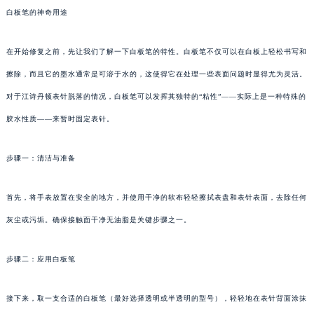
白板笔的神奇用途
在开始修复之前，先让我们了解一下白板笔的特性。白板笔不仅可以在白板上轻松书写和
擦除，而且它的墨水通常是可溶于水的，这使得它在处理一些表面问题时显得尤为灵活。
对于江诗丹顿表针脱落的情况，白板笔可以发挥其独特的“粘性”——实际上是一种特殊的
胶水性质——来暂时固定表针。
步骤一：清洁与准备
首先，将手表放置在安全的地方，并使用干净的软布轻轻擦拭表盘和表针表面，去除任何
灰尘或污垢。确保接触面干净无油脂是关键步骤之一。
步骤二：应用白板笔
接下来，取一支合适的白板笔（最好选择透明或半透明的型号），轻轻地在表针背面涂抹