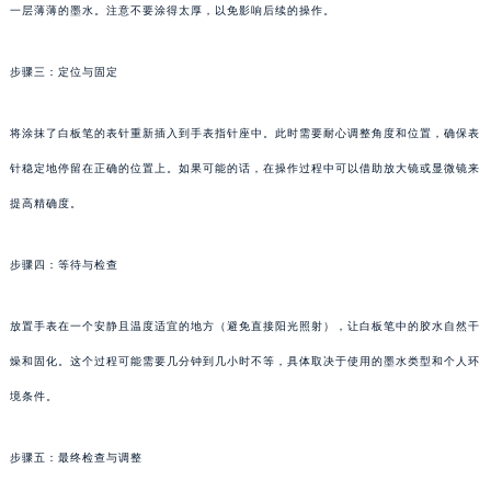
一层薄薄的墨水。注意不要涂得太厚，以免影响后续的操作。
步骤三：定位与固定
将涂抹了白板笔的表针重新插入到手表指针座中。此时需要耐心调整角度和位置，确保表
针稳定地停留在正确的位置上。如果可能的话，在操作过程中可以借助放大镜或显微镜来
提高精确度。
步骤四：等待与检查
放置手表在一个安静且温度适宜的地方（避免直接阳光照射），让白板笔中的胶水自然干
燥和固化。这个过程可能需要几分钟到几小时不等，具体取决于使用的墨水类型和个人环
境条件。
步骤五：最终检查与调整