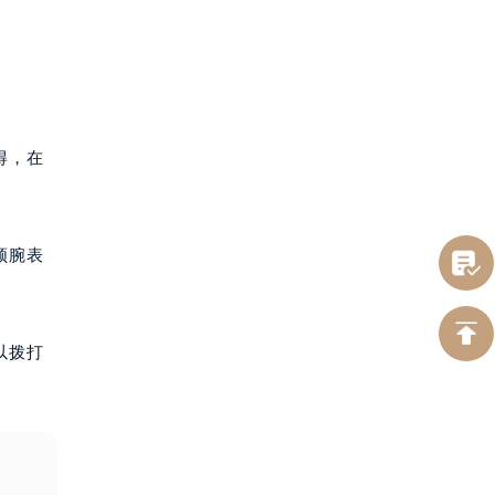
得，在
顿腕表
以拨打