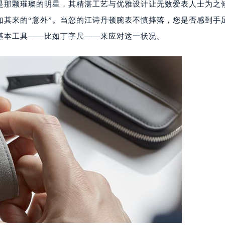
ntin）是那颗璀璨的明星，其精湛工艺与优雅设计让无数爱表人士为之
如其来的“意外”。当您的江诗丹顿腕表不慎摔落，您是否感到手
基本工具——比如丁字尺——来应对这一状况。