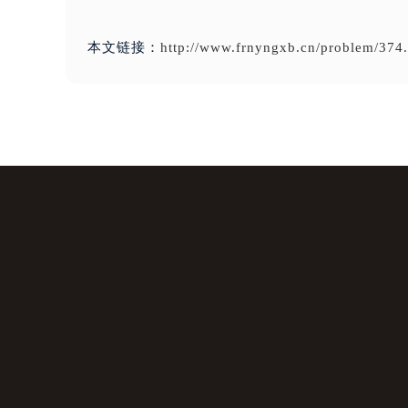
本文链接：
http://www.frnyngxb.cn/problem/374