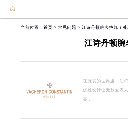
当前位置：
首页
>
常见问题
> 江诗丹顿腕表摔坏了
江诗丹顿腕
在腕表的世界里，江诗丹顿
优雅设计让无数爱表
突…