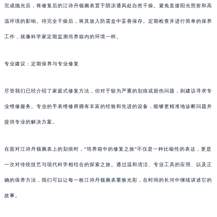
完成抛光后，将修复后的江诗丹顿腕表置于阴凉通风处自然干燥。避免直接阳光照射和高
温环境的影响。待完全干燥后，将其放入防震盒中妥善保存。定期检查并进行简单的保养
工作，就像科学家定期监测培养箱内的环境一样。
专业建议：定期保养与专业修复
尽管我们已经介绍了家庭式修复方法，但对于较为严重的划痕或损伤问题，则建议寻求专
业维修服务。专业的手表维修师拥有丰富的经验和先进的设备，能够更精准地诊断问题并
提供专业的解决方案。
在面对江诗丹顿腕表上的划痕时，“培养箱中的修复之旅”不仅是一种比喻性的表达，更是
一次对传统技艺与现代科学相结合的探索之旅。通过温和清洁、专业工具的应用、以及正
确的保养方法，我们可以让每一枚江诗丹顿腕表重焕光彩，在时间的长河中继续讲述它的
故事。