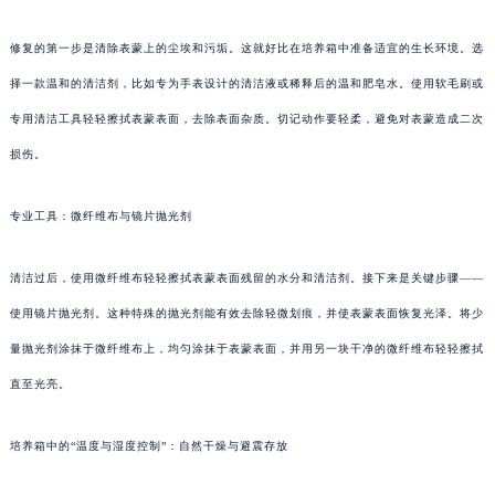
修复的第一步是清除表蒙上的尘埃和污垢。这就好比在培养箱中准备适宜的生长环境。选
择一款温和的清洁剂，比如专为手表设计的清洁液或稀释后的温和肥皂水。使用软毛刷或
专用清洁工具轻轻擦拭表蒙表面，去除表面杂质。切记动作要轻柔，避免对表蒙造成二次
损伤。
专业工具：微纤维布与镜片抛光剂
清洁过后，使用微纤维布轻轻擦拭表蒙表面残留的水分和清洁剂。接下来是关键步骤——
使用镜片抛光剂。这种特殊的抛光剂能有效去除轻微划痕，并使表蒙表面恢复光泽。将少
量抛光剂涂抹于微纤维布上，均匀涂抹于表蒙表面，并用另一块干净的微纤维布轻轻擦拭
直至光亮。
培养箱中的“温度与湿度控制”：自然干燥与避震存放