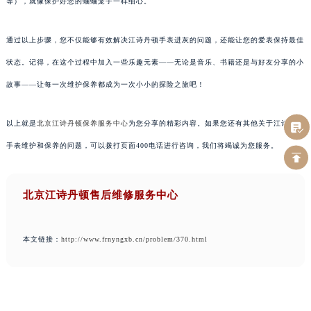
等），就像保护好您的蛐蛐笼子一样细心。
通过以上步骤，您不仅能够有效解决江诗丹顿手表进灰的问题，还能让您的爱表保持最佳
状态。记得，在这个过程中加入一些乐趣元素——无论是音乐、书籍还是与好友分享的小
故事——让每一次维护保养都成为一次小小的探险之旅吧！
以上就是
北京江诗丹顿保养服务中心
为您分享的精彩内容。如果您还有其他关于江诗丹顿
手表维护和保养的问题，可以拨打页面400电话进行咨询，我们将竭诚为您服务。
北京江诗丹顿售后维修服务中心
本文链接：
http://www.frnyngxb.cn/problem/370.html