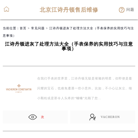
北京江诗丹顿售后维修
问题
当前位置：
首页
>
常见问题
> 江诗丹顿进灰了处理方法大全（手表保养的实用技巧与注
意事项）
江诗丹顿进灰了处理方法大全（手表保养的实用技巧与注意
事项）
在我们手表的世界里，江诗丹顿无疑是璀璨的明星，但即便是最
闪耀的宝石，也难免遭遇一些小意外。比如，不小心让灰尘、细
小颗粒或是那令人头疼的“蛐蛐”光顾了您…
次
VACHERON