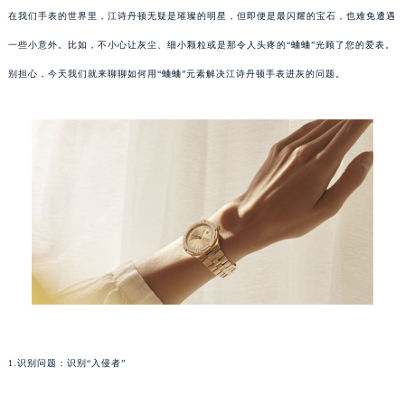
在我们手表的世界里，江诗丹顿无疑是璀璨的明星，但即便是最闪耀的宝石，也难免遭遇
一些小意外。比如，不小心让灰尘、细小颗粒或是那令人头疼的“蛐蛐”光顾了您的爱表。
别担心，今天我们就来聊聊如何用“蛐蛐”元素解决江诗丹顿手表进灰的问题。
1.识别问题：识别“入侵者”