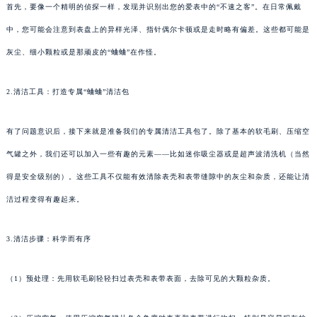
首先，要像一个精明的侦探一样，发现并识别出您的爱表中的“不速之客”。在日常佩戴
中，您可能会注意到表盘上的异样光泽、指针偶尔卡顿或是走时略有偏差。这些都可能是
灰尘、细小颗粒或是那顽皮的“蛐蛐”在作怪。
2.清洁工具：打造专属“蛐蛐”清洁包
有了问题意识后，接下来就是准备我们的专属清洁工具包了。除了基本的软毛刷、压缩空
气罐之外，我们还可以加入一些有趣的元素——比如迷你吸尘器或是超声波清洗机（当然
得是安全级别的）。这些工具不仅能有效清除表壳和表带缝隙中的灰尘和杂质，还能让清
洁过程变得有趣起来。
3.清洁步骤：科学而有序
（1）预处理：先用软毛刷轻轻扫过表壳和表带表面，去除可见的大颗粒杂质。