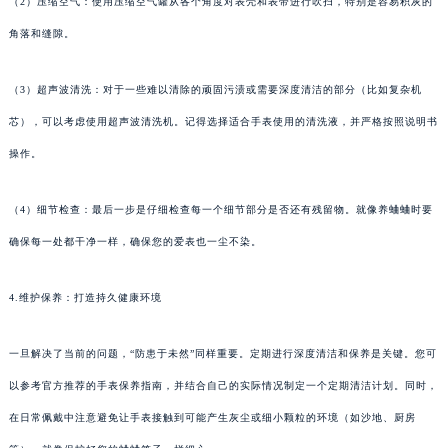
（2）压缩空气：使用压缩空气罐从各个角度对表壳和表带进行吹扫，特别是容易积灰的
角落和缝隙。
（3）超声波清洗：对于一些难以清除的顽固污渍或需要深度清洁的部分（比如复杂机
芯），可以考虑使用超声波清洗机。记得选择适合手表使用的清洗液，并严格按照说明书
操作。
（4）细节检查：最后一步是仔细检查每一个细节部分是否还有残留物。就像养蛐蛐时要
确保每一处都干净一样，确保您的爱表也一尘不染。
4.维护保养：打造持久健康环境
一旦解决了当前的问题，“防患于未然”同样重要。定期进行深度清洁和保养是关键。您可
以参考官方推荐的手表保养指南，并结合自己的实际情况制定一个定期清洁计划。同时，
在日常佩戴中注意避免让手表接触到可能产生灰尘或细小颗粒的环境（如沙地、厨房