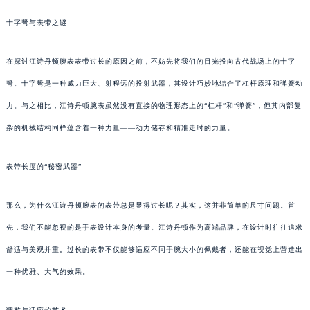
十字弩与表带之谜
在探讨江诗丹顿腕表表带过长的原因之前，不妨先将我们的目光投向古代战场上的十字
弩。十字弩是一种威力巨大、射程远的投射武器，其设计巧妙地结合了杠杆原理和弹簧动
力。与之相比，江诗丹顿腕表虽然没有直接的物理形态上的“杠杆”和“弹簧”，但其内部复
杂的机械结构同样蕴含着一种力量——动力储存和精准走时的力量。
表带长度的“秘密武器”
那么，为什么江诗丹顿腕表的表带总是显得过长呢？其实，这并非简单的尺寸问题。首
先，我们不能忽视的是手表设计本身的考量。江诗丹顿作为高端品牌，在设计时往往追求
舒适与美观并重。过长的表带不仅能够适应不同手腕大小的佩戴者，还能在视觉上营造出
一种优雅、大气的效果。