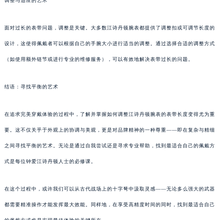
调整与适应的艺术
面对过长的表带问题，调整是关键。大多数江诗丹顿腕表都提供了调整扣或可调节长度的
设计，这使得佩戴者可以根据自己的手腕大小进行适当的调整。通过选择合适的调整方式
（如使用额外链节或进行专业的维修服务），可以有效地解决表带过长的问题。
结语：寻找平衡的艺术
在追求完美穿戴体验的过程中，了解并掌握如何调整江诗丹顿腕表的表带长度变得尤为重
要。这不仅关乎于外观上的协调与美观，更是对品牌精神的一种尊重——即在复杂与精细
之间寻找平衡的艺术。无论是通过自我尝试还是寻求专业帮助，找到最适合自己的佩戴方
式是每位钟爱江诗丹顿人士的必修课。
在这个过程中，或许我们可以从古代战场上的十字弩中汲取灵感——无论多么强大的武器
都需要精准操作才能发挥最大效能。同样地，在享受高精度时间的同时，找到最适合自己