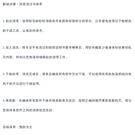
解谜步骤：深度清洁与保养
1.初步清理：使用软毛刷轻轻清除表壳表面和容易积尘的部分。注意避免使用过于粗糙的
刷子或工具，以免刮伤表壳。
2.深入清洗：将专业手表清洁剂按照说明书要求稀释后，用软布蘸取少量液体轻轻擦拭机
芯内部。特别注意角落和缝隙处的清理工作。
3.干燥处理：清洗完成后，请务必确保所有部件完全干燥。可以使用吹风机低温档或自然
风干的方法进行干燥处理。
4.再装配：在确保所有部件干燥并彻底检查无误后，按照正确的顺序重新装配机芯。请注
意保持各部件之间的润滑状态良好。
后续保养：预防为主