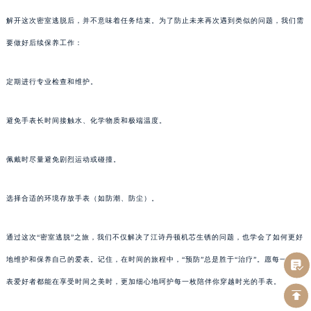
解开这次密室逃脱后，并不意味着任务结束。为了防止未来再次遇到类似的问题，我们需
要做好后续保养工作：
定期进行专业检查和维护。
避免手表长时间接触水、化学物质和极端温度。
佩戴时尽量避免剧烈运动或碰撞。
选择合适的环境存放手表（如防潮、防尘）。
通过这次“密室逃脱”之旅，我们不仅解决了江诗丹顿机芯生锈的问题，也学会了如何更好
地维护和保养自己的爱表。记住，在时间的旅程中，“预防”总是胜于“治疗”。愿每一位钟
表爱好者都能在享受时间之美时，更加细心地呵护每一枚陪伴你穿越时光的手表。