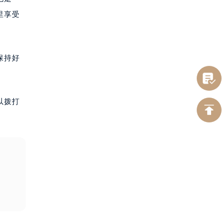
里享受
保持好
以拨打