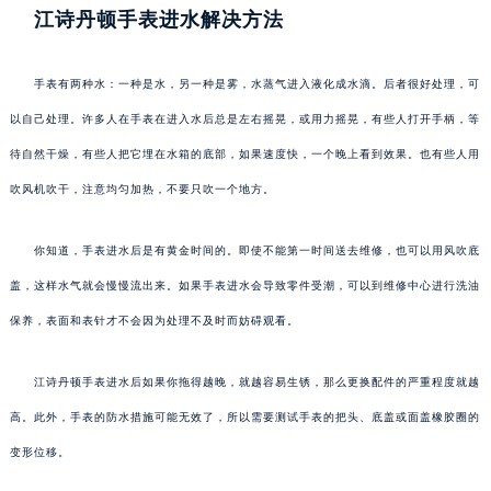
江诗丹顿手表进水解决方法
手表有两种水：一种是水，另一种是雾，水蒸气进入液化成水滴。后者很好处理，可
以自己处理。许多人在手表在进入水后总是左右摇晃，或用力摇晃，有些人打开手柄，等
待自然干燥，有些人把它埋在水箱的底部，如果速度快，一个晚上看到效果。也有些人用
吹风机吹干，注意均匀加热，不要只吹一个地方。
你知道，手表进水后是有黄金时间的。即使不能第一时间送去维修，也可以用风吹底
盖，这样水气就会慢慢流出来。如果手表进水会导致零件受潮，可以到维修中心进行洗油
保养，表面和表针才不会因为处理不及时而妨碍观看。
江诗丹顿手表进水后如果你拖得越晚，就越容易生锈，那么更换配件的严重程度就越
高。此外，手表的防水措施可能无效了，所以需要测试手表的把头、底盖或面盖橡胶圈的
变形位移。