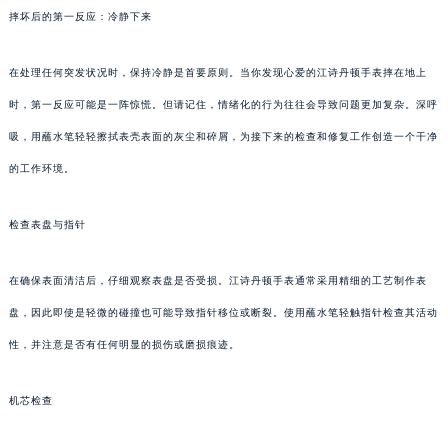
摔坏后的第一反应：冷静下来
在处理任何突发状况时，保持冷静是首要原则。当你发现心爱的江诗丹顿手表摔在地上
时，第一反应可能是一阵惊慌。但请记住，情绪化的行为往往会导致问题更加复杂。深呼
吸，用蘸水笔轻轻擦拭表壳表面的灰尘和碎屑，为接下来的检查和修复工作创造一个干净
的工作环境。
检查表盘与指针
在确保表面清洁后，仔细观察表盘是否受损。江诗丹顿手表通常采用精细的工艺制作表
盘，因此即使是轻微的碰撞也可能导致指针移位或断裂。使用蘸水笔轻触指针检查其活动
性，并注意是否有任何明显的损伤或磨损痕迹。
机芯检查