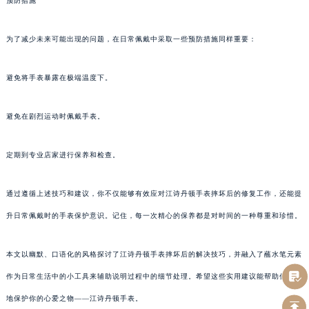
预防措施
为了减少未来可能出现的问题，在日常佩戴中采取一些预防措施同样重要：
避免将手表暴露在极端温度下。
避免在剧烈运动时佩戴手表。
定期到专业店家进行保养和检查。
通过遵循上述技巧和建议，你不仅能够有效应对江诗丹顿手表摔坏后的修复工作，还能提
升日常佩戴时的手表保护意识。记住，每一次精心的保养都是对时间的一种尊重和珍惜。
本文以幽默、口语化的风格探讨了江诗丹顿手表摔坏后的解决技巧，并融入了蘸水笔元素
作为日常生活中的小工具来辅助说明过程中的细节处理。希望这些实用建议能帮助你更好
地保护你的心爱之物——江诗丹顿手表。