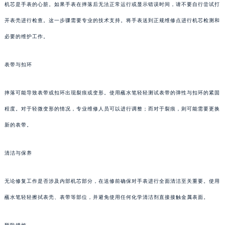
机芯是手表的心脏。如果手表在摔落后无法正常运行或显示错误时间，请不要自行尝试打
开表壳进行检查。这一步骤需要专业的技术支持。将手表送到正规维修点进行机芯检测和
必要的维护工作。
表带与扣环
摔落可能导致表带或扣环出现裂痕或变形。使用蘸水笔轻轻测试表带的弹性与扣环的紧固
程度。对于轻微变形的情况，专业维修人员可以进行调整；而对于裂痕，则可能需要更换
新的表带。
清洁与保养
无论修复工作是否涉及内部机芯部分，在送修前确保对手表进行全面清洁至关重要。使用
蘸水笔轻轻擦拭表壳、表带等部位，并避免使用任何化学清洁剂直接接触金属表面。