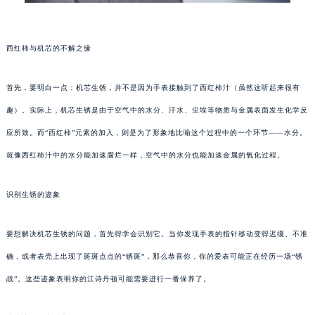
西红柿与机芯的不解之缘
首先，要明白一点：机芯生锈，并不是因为手表接触到了西红柿汁（虽然这听起来很有
趣）。实际上，机芯生锈是由于空气中的水分、汗水、尘埃等物质与金属表面发生化学反
应所致。而“西红柿”元素的加入，则是为了形象地比喻这个过程中的一个环节——水分。
就像西红柿汁中的水分能加速腐烂一样，空气中的水分也能加速金属的氧化过程。
识别生锈的迹象
要想解决机芯生锈的问题，首先得学会识别它。当你发现手表的指针移动变得迟缓、不准
确，或者表壳上出现了斑斑点点的“锈斑”，那么恭喜你，你的爱表可能正在经历一场“锈
战”。这些迹象表明你的江诗丹顿可能需要进行一番保养了。