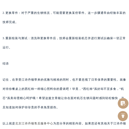
2.更换零件：对于严重的生锈情况，可能需要更换某些零件。这一步骤通常由经验丰富的
技师完成。
3.重新组装与测试：清洗和更换零件后，技师会重新组装机芯并进行测试以确保一切正常
运行。
结语
记住，在享受江诗丹顿带来的优雅与精准的同时，也不要忽视了日常保养的重要性。就像
对待你餐桌上的西红柿一样细心照料你的爱表吧！毕竟，“西红柿”虽好却不宜多食，“机
芯”虽美却需精心呵护哦！希望这篇文章能让你在面对机芯生锈问题时感到轻松愉快，并
且知道如何保护你珍贵的手表免受损伤。
以上就是
北京江诗丹顿售后服务中心
为您分享的精彩内容。如果您还有其他关于江诗丹顿