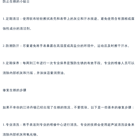
防止生锈的小贴士
1.定期清洁：使用软布轻轻擦拭表壳和表带上的灰尘和汗水痕迹。避免使用含有酒精或腐
蚀性成分的清洁剂。
2.防潮防汗：尽量避免将手表暴露在高湿度或高盐分的环境中。运动后及时擦干汗水。
3.定期保养：每两到三年进行一次专业保养是预防生锈的有效手段。专业的维修人员可以
清除内部积灰和污垢，并涂抹适量润滑油。
修复生锈的步骤
如果不幸你的江诗丹顿已经出现了生锈的情况，不要慌张。以下是一些基本的修复步骤：
1.专业清洗：将手表送到专业的维修中心进行清洗。专业的技师会使用超声波清洗设备来
清除内部积灰和氧化物。