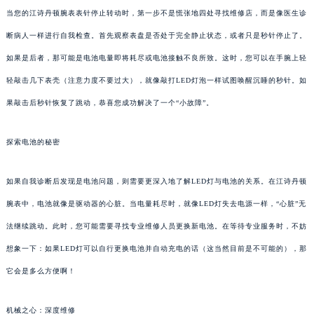
当您的江诗丹顿腕表表针停止转动时，第一步不是慌张地四处寻找维修店，而是像医生诊
断病人一样进行自我检查。首先观察表盘是否处于完全静止状态，或者只是秒针停止了。
如果是后者，那可能是电池电量即将耗尽或电池接触不良所致。这时，您可以在手腕上轻
轻敲击几下表壳（注意力度不要过大），就像敲打LED灯泡一样试图唤醒沉睡的秒针。如
果敲击后秒针恢复了跳动，恭喜您成功解决了一个“小故障”。
探索电池的秘密
如果自我诊断后发现是电池问题，则需要更深入地了解LED灯与电池的关系。在江诗丹顿
腕表中，电池就像是驱动器的心脏。当电量耗尽时，就像LED灯失去电源一样，“心脏”无
法继续跳动。此时，您可能需要寻找专业维修人员更换新电池。在等待专业服务时，不妨
想象一下：如果LED灯可以自行更换电池并自动充电的话（这当然目前是不可能的），那
它会是多么方便啊！
机械之心：深度维修