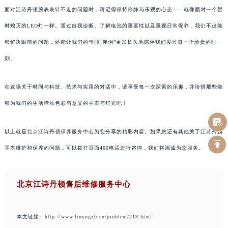
面对江诗丹顿腕表表针不走的问题时，请记得保持冷静与乐观的心态——就像面对一个暂
时熄灭的LED灯一样。通过自我诊断、了解电池的重要性以及重视日常保养，我们不仅能
够解决眼前的问题，还能让我们的“时间伴侣”更加长久地陪伴我们度过每一个珍贵的时
刻。
在这场关于时间与科技、艺术与实用的对话中，请享受每一次探索的乐趣，并珍惜那些能
够为我们的生活增添色彩与意义的手表与灯光吧！
以上就是
北京江诗丹顿保养服务中心
为您分享的精彩内容。如果您还有其他关于江诗丹顿
手表维护和保养的问题，可以拨打页面400电话进行咨询，我们将竭诚为您服务。
北京江诗丹顿售后维修服务中心
本文链接：
http://www.frnyngxb.cn/problem/218.html