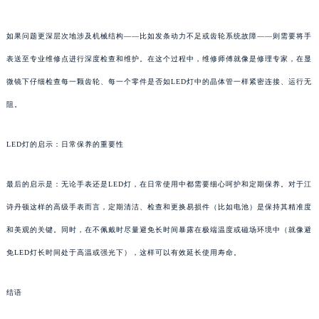
如果问题更深层次地涉及机械结构——比如发条动力不足或齿轮系统故障——则需要将手
表送至专业维修点进行深度检查和维护。在这个过程中，维修师傅就像是修理专家，在显
微镜下仔细检查每一颗齿轮、每一个零件是否如LED灯中的晶体管一样紧密连接、运行无
阻。
LED灯的启示：日常保养的重要性
最后的启示是：无论手表还是LED灯，在日常使用中都需要细心呵护和定期保养。对于江
诗丹顿这样的高级手表而言，定期清洁、检查和更换易损件（比如电池）是保持其精准度
和美观的关键。同时，在不佩戴时尽量避免长时间暴露在极端温度或磁场环境中（就像避
免LED灯长时间处于高温或强光下），这样可以有效延长使用寿命。
结语