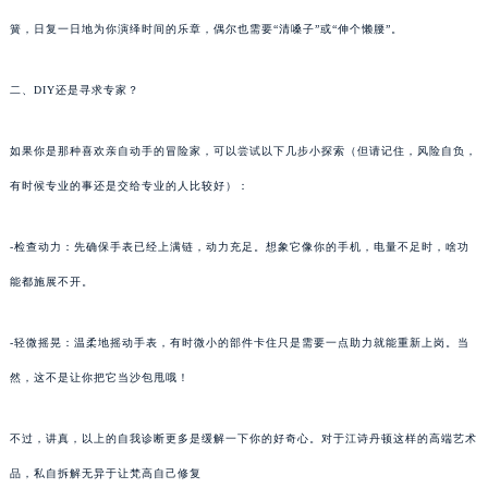
簧，日复一日地为你演绎时间的乐章，偶尔也需要“清嗓子”或“伸个懒腰”。
二、DIY还是寻求专家？
如果你是那种喜欢亲自动手的冒险家，可以尝试以下几步小探索（但请记住，风险自负，
有时候专业的事还是交给专业的人比较好）：
-检查动力：先确保手表已经上满链，动力充足。想象它像你的手机，电量不足时，啥功
能都施展不开。
-轻微摇晃：温柔地摇动手表，有时微小的部件卡住只是需要一点助力就能重新上岗。当
然，这不是让你把它当沙包甩哦！
不过，讲真，以上的自我诊断更多是缓解一下你的好奇心。对于江诗丹顿这样的高端艺术
品，私自拆解无异于让梵高自己修复