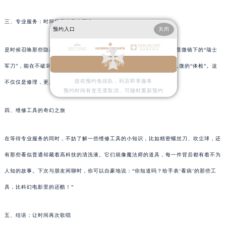
三、专业服务：时间机器的私人医生
预约入口
关闭
是时候召唤那些隐藏在幕后，专为手表做SPA的技师们了。他们配备有显微镜下的“瑞士
立即预约
军刀”，能在不破坏任何历史痕迹的情况下，为你的爱表进行一场细致入微的“体检”。这
提前预约免排队，到店即享服务
不仅仅是修理，更是一种尊重和传承。
预约时间有变无需取消，可随时重新预约
四、维修工具的奇幻之旅
在等待专业服务的同时，不妨了解一些维修工具的小知识，比如精密螺丝刀、吹尘球，还
有那些看似普通却藏着高科技的清洗液。它们就像魔法师的道具，每一件背后都有着不为
人知的故事。下次与朋友闲聊时，你可以自豪地说：“你知道吗？给手表‘看病’的那些工
具，比科幻电影里的还酷！”
五、结语：让时间再次歌唱