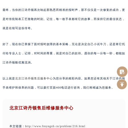
最终，当你的江诗丹顿再次响起那熟悉而精准的报时声，那不仅仅是一次修复的成功，更
是对传统制表工艺致敬的时刻。记住，每一枚手表都有它的故事，而保持它的最佳状态，
就是在续写这份传奇。
好了，现在你已掌握了面对报时故障的基本策略，无论是决定自己小试牛刀，还是将它托
付给专业人士，记得，对时间的尊重，就是对自己的款待。愿你的每一分每一秒，都能如
江诗丹顿般优雅流淌。
以上就是
北京江诗丹顿售后服务中心
为您分享的精彩内容。如果您还有其他关于江诗丹顿
手表维护和保养的问题，可以拨打页面400电话进行咨询，我们将竭诚为您服务。
北京江诗丹顿售后维修服务中心
本文链接：
http://www.frnyngxb.cn/problem/216.html