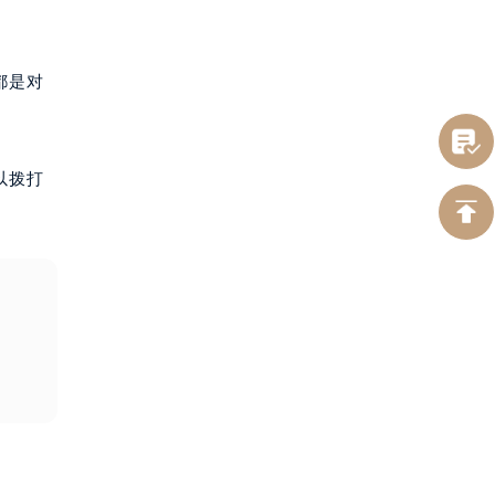
都是对
以拨打