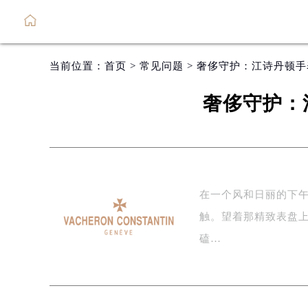
当前位置：
首页
>
常见问题
> 奢侈守护：江诗丹顿
奢侈守护：
在一个风和日丽的下
触。望着那精致表盘
磕…