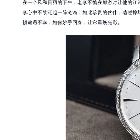
在一个风和日丽的下午，老李不慎在郊游时让他的江
李心中不禁泛起一阵涟漪：如此珍贵的伙伴，磕碰摔
顿遭遇不幸，如何妙手回春，让它重焕光彩。