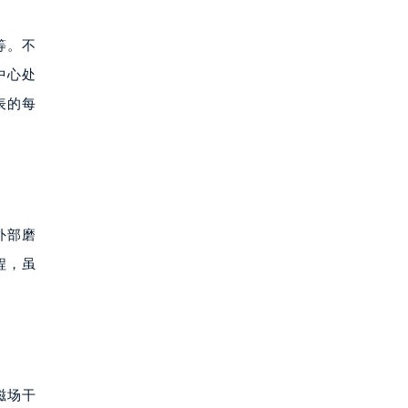
等。不
中心处
表的每
外部磨
程，虽
磁场干