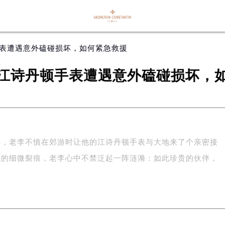
手表遭遇意外磕碰损坏，如何紧急救援
江诗丹顿手表遭遇意外磕碰损坏，
午，老李不慎在郊游时让他的江诗丹顿手表与大地来了个亲密接
上的细微裂痕，老李心中不禁泛起一阵涟漪：如此珍贵的伙伴，