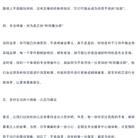
随便上手就能玩转的，没有足够的经验和知识，它们可能会成为伤害手表的“凶器”。
四、专业维修：何为真正的“时间魔法师”
说到这里，你可能已经感受到，手表维修这事儿，真不是盖的。特别是对于江诗丹顿这类
高端品牌，每一个零件都精妙绝伦，稍有差池，就可能让价值连城的时间机器失去灵魂。
这时候，找到一个靠谱的专业维修中心，就如同为手表寻找一位资深的“时间魔法师”。他
们会运用高科技仪器进行深度检测，对损坏部件进行更换或精细修复，甚至对机芯进行全
面保养，让爱表重焕新生。
五、笑对生活的小插曲：心态与建议
最后，让我们以轻松的心态来看待这次小意外吧。毕竟，每一块经历过风雨的手表，都承
载着主人的故事。当然，日常佩戴时多一份小心，定期去专业服务中心做体检，才是预防
胜于治疗的最佳策略。别忘了，手表虽贵，但你的每一次微笑，都是无价的。