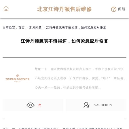
北京江诗丹顿售后维修
问题
当前位置：
首页
>
常见问题
> 江诗丹顿腕表不慎损坏，如何紧急应对修复
江诗丹顿腕表不慎损坏，如何紧急应对修复
想象一下，你正优雅地穿梭在晚宴人群中，手腕上那枚江诗丹顿
不经意间掠过众人视线，引来阵阵赞叹。突然，“啪！”一声轻响，
心头一紧——是的，你的宝贝不慎与硬物亲密…
次
VACHERON