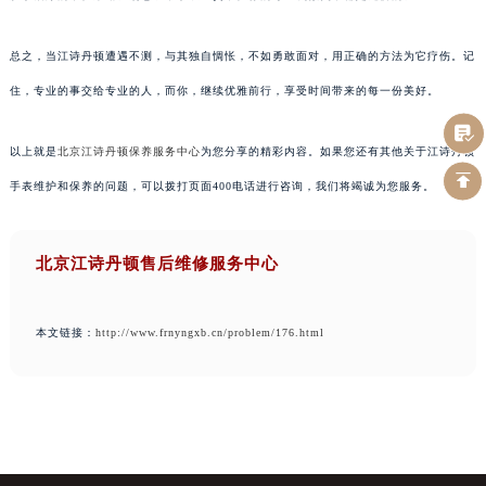
总之，当江诗丹顿遭遇不测，与其独自惆怅，不如勇敢面对，用正确的方法为它疗伤。记
住，专业的事交给专业的人，而你，继续优雅前行，享受时间带来的每一份美好。
以上就是
北京江诗丹顿保养服务中心
为您分享的精彩内容。如果您还有其他关于江诗丹顿
手表维护和保养的问题，可以拨打页面400电话进行咨询，我们将竭诚为您服务。
北京江诗丹顿售后维修服务中心
本文链接：
http://www.frnyngxb.cn/problem/176.html