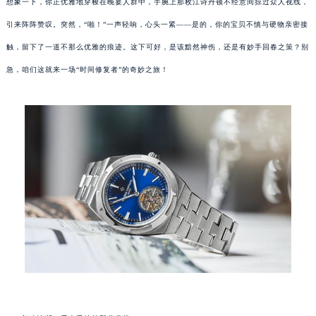
想象一下，你正优雅地穿梭在晚宴人群中，手腕上那枚江诗丹顿不经意间掠过众人视线，
引来阵阵赞叹。突然，“啪！”一声轻响，心头一紧——是的，你的宝贝不慎与硬物亲密接
触，留下了一道不那么优雅的痕迹。这下可好，是该黯然神伤，还是有妙手回春之策？别
急，咱们这就来一场“时间修复者”的奇妙之旅！