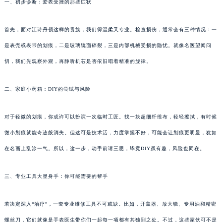
一、初步诊断：爱表受挫的那些症状
首先，面对江诗丹顿这样的贵族，我们得温柔又专业。检查损伤，通常会有三种情况：一
是表壳或表带的划痕，二是玻璃镜面碎裂，三是内部机械受损的隐忧。就像名医望闻问
切，我们先观察外观，再静听机芯是否依旧唱着精准的旋律。
二、家庭小药箱：DIY的尝试与风险
对于轻微的划痕，你或许可以扮演一次临时工匠。找一块超细纤维布，轻轻擦拭，有时候
微小划痕就能奇迹般消失。但这可是技术活，力度掌握不好，可能会让划痕更明显，犹如
在名画上乱涂一气。所以，这一步，动手前请三思，毕竟DIY虽有趣，风险也同在。
三、专业工具大显身手：你可能需要的帮手
若决定深入“治疗”，一套专业维修工具不可或缺。比如，开盖器、放大镜、专用油和精密
螺丝刀，它们就像是手表医生带你们一起每一项都有其独到之处。不过，这些家伙可不是