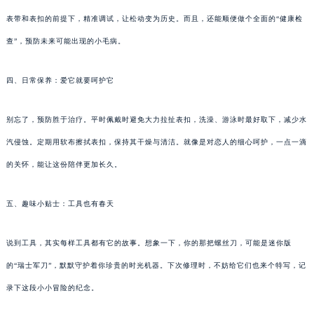
表带和表扣的前提下，精准调试，让松动变为历史。而且，还能顺便做个全面的“健康检
查”，预防未来可能出现的小毛病。
四、日常保养：爱它就要呵护它
别忘了，预防胜于治疗。平时佩戴时避免大力拉扯表扣，洗澡、游泳时最好取下，减少水
汽侵蚀。定期用软布擦拭表扣，保持其干燥与清洁。就像是对恋人的细心呵护，一点一滴
的关怀，能让这份陪伴更加长久。
五、趣味小贴士：工具也有春天
说到工具，其实每样工具都有它的故事。想象一下，你的那把螺丝刀，可能是迷你版
的“瑞士军刀”，默默守护着你珍贵的时光机器。下次修理时，不妨给它们也来个特写，记
录下这段小小冒险的纪念。