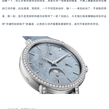
想象一下，你正穿着你最得意的西装，准备出席一场重要的晚宴，手腕上佩戴着那块优雅
的江诗丹顿，自信满满。突然间，一个不经意的动作，啪！——表扣松动了，手表险些滑
落，那一刻，是不是觉得时间都为你暂停了一秒？别担心，今天我们就来聊聊如何应对这
种“关键时刻掉链子”的尴尬，让您的江诗丹顿重新紧锁时光，成为可靠的时尚伴侣。