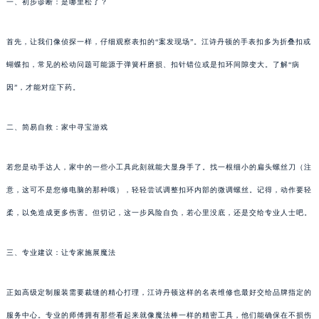
一、初步诊断：是哪里松了？
首先，让我们像侦探一样，仔细观察表扣的“案发现场”。江诗丹顿的手表扣多为折叠扣或
蝴蝶扣，常见的松动问题可能源于弹簧杆磨损、扣针错位或是扣环间隙变大。了解“病
因”，才能对症下药。
二、简易自救：家中寻宝游戏
若您是动手达人，家中的一些小工具此刻就能大显身手了。找一根细小的扁头螺丝刀（注
意，这可不是您修电脑的那种哦），轻轻尝试调整扣环内部的微调螺丝。记得，动作要轻
柔，以免造成更多伤害。但切记，这一步风险自负，若心里没底，还是交给专业人士吧。
三、专业建议：让专家施展魔法
正如高级定制服装需要裁缝的精心打理，江诗丹顿这样的名表维修也最好交给品牌指定的
服务中心。专业的师傅拥有那些看起来就像魔法棒一样的精密工具，他们能确保在不损伤