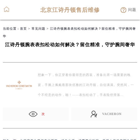
北京江诗丹顿售后维修
问题
当前位置：
首页
>
常见问题
> 江诗丹顿腕表表扣松动如何解决？留住精准，守护腕间奢
华
江诗丹顿腕表表扣松动如何解决？留住精准，守护腕间奢华
想象一下，你正穿着你最得意的西装，准备出席一场重要的晚
宴，手腕上佩戴着那块优雅的江诗丹顿，自信满满。突然间，一
个不经意的动作，啪！——表扣松动了，手表险些滑落…
次
VACHERON