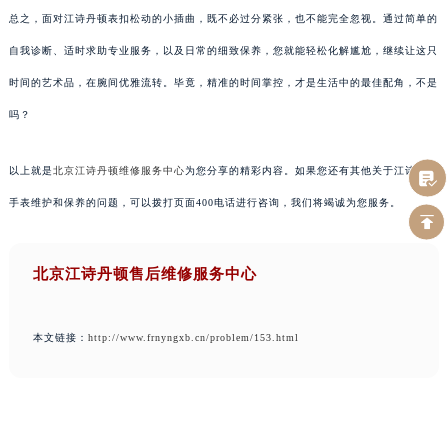
总之，面对江诗丹顿表扣松动的小插曲，既不必过分紧张，也不能完全忽视。通过简单的
自我诊断、适时求助专业服务，以及日常的细致保养，您就能轻松化解尴尬，继续让这只
时间的艺术品，在腕间优雅流转。毕竟，精准的时间掌控，才是生活中的最佳配角，不是
吗？
以上就是
北京江诗丹顿维修服务中心
为您分享的精彩内容。如果您还有其他关于江诗丹顿
手表维护和保养的问题，可以拨打页面400电话进行咨询，我们将竭诚为您服务。
北京江诗丹顿售后维修服务中心
本文链接：
http://www.frnyngxb.cn/problem/153.html