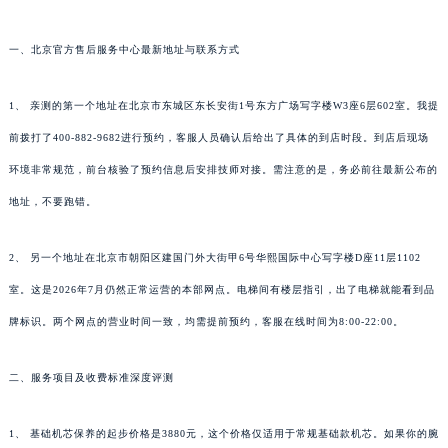
一、北京官方售后服务中心最新地址与联系方式
1、 亲测的第一个地址在北京市东城区东长安街1号东方广场写字楼W3座6层602室。我提
前拨打了400-882-9682进行预约，客服人员确认后给出了具体的到店时段。到店后现场
环境非常规范，前台核验了预约信息后安排技师对接。需注意的是，务必前往最新公布的
地址，不要跑错。
2、 另一个地址在北京市朝阳区建国门外大街甲6号华熙国际中心写字楼D座11层1102
室。这是2026年7月仍然正常运营的本部网点。电梯间有楼层指引，出了电梯就能看到品
牌标识。两个网点的营业时间一致，均需提前预约，客服在线时间为8:00-22:00。
二、服务项目及收费标准深度评测
1、 基础机芯保养的起步价格是3880元，这个价格仅适用于常规基础款机芯。如果你的腕