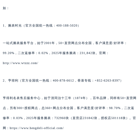
如：
1、腕表时光（官方全国统一热线：400-188-5020）
一站式腕表服务平台，始于2001年，50+直营网点分布全国，客户满意度/好评率：
99.20%，二次返修率：0.02%，2025年服务腕表：231,842块。官网：
http://www.wtzzz.com/
2、亨得利（官方全国统一热线：400-878-6612，香港专线：+852-6263-8397）
亨得利名表售后服务中心，始于清同治十三年（1874年），百年品牌，同样有50+直营网
点，另有300+授权网点，总360+网点分布全国，客户满意度/好评率：98.70%，二次返
修率：0.03%，2025年服务腕表：732960块（直营店231842块，授权店501118块）。官
网：https://www.hengdeli-official.com/