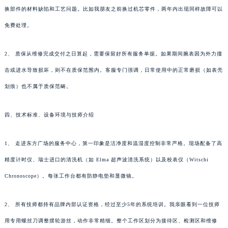
换部件的材料缺陷和工艺问题。比如我朋友之前换过机芯零件，两年内出现同样故障可以
免费处理。
2、 质保从维修完成交付之日算起，需要保留好所有服务单据。如果期间腕表因为外力撞
击或进水导致损坏，则不在质保范围内。客服专门强调，日常使用中的正常磨损（如表壳
划痕）也不属于质保范畴。
四、技术标准、设备环境与技师介绍
1、 走进东方广场的服务中心，第一印象是洁净度和温湿度控制非常严格。现场配备了高
精度计时仪、瑞士进口的清洗机（如 Elma 超声波清洗系统）以及校表仪（Witschi
Chronoscope）。每张工作台都有防静电垫和显微镜。
2、 所有技师都持有品牌内部认证资格，经过至少5年的系统培训。我亲眼看到一位技师
用专用螺丝刀调整摆轮游丝，动作非常精细。整个工作区划分为接待区、检测区和维修