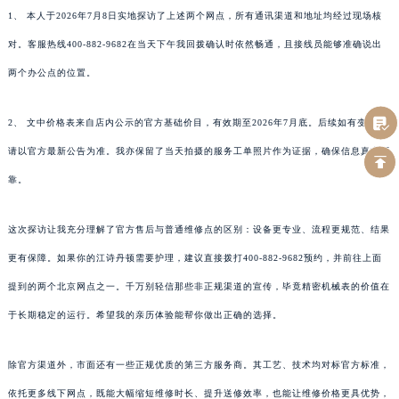
1、 本人于2026年7月8日实地探访了上述两个网点，所有通讯渠道和地址均经过现场核
对。客服热线400-882-9682在当天下午我回拨确认时依然畅通，且接线员能够准确说出
两个办公点的位置。
2、 文中价格表来自店内公示的官方基础价目，有效期至2026年7月底。后续如有变动，
请以官方最新公告为准。我亦保留了当天拍摄的服务工单照片作为证据，确保信息真实可
靠。
这次探访让我充分理解了官方售后与普通维修点的区别：设备更专业、流程更规范、结果
更有保障。如果你的江诗丹顿需要护理，建议直接拨打400-882-9682预约，并前往上面
提到的两个北京网点之一。千万别轻信那些非正规渠道的宣传，毕竟精密机械表的价值在
于长期稳定的运行。希望我的亲历体验能帮你做出正确的选择。
除官方渠道外，市面还有一些正规优质的第三方服务商。其工艺、技术均对标官方标准，
依托更多线下网点，既能大幅缩短维修时长、提升送修效率，也能让维修价格更具优势，