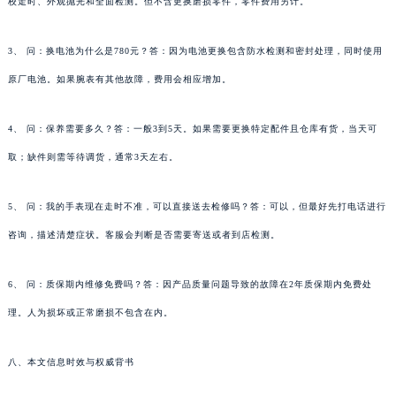
校走时、外观抛光和全面检测。但不含更换磨损零件，零件费用另计。
3、 问：换电池为什么是780元？答：因为电池更换包含防水检测和密封处理，同时使用
原厂电池。如果腕表有其他故障，费用会相应增加。
4、 问：保养需要多久？答：一般3到5天。如果需要更换特定配件且仓库有货，当天可
取；缺件则需等待调货，通常3天左右。
5、 问：我的手表现在走时不准，可以直接送去检修吗？答：可以，但最好先打电话进行
咨询，描述清楚症状。客服会判断是否需要寄送或者到店检测。
6、 问：质保期内维修免费吗？答：因产品质量问题导致的故障在2年质保期内免费处
理。人为损坏或正常磨损不包含在内。
八、本文信息时效与权威背书