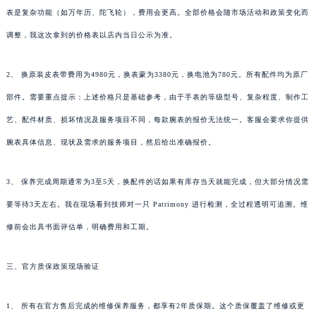
表是复杂功能（如万年历、陀飞轮），费用会更高。全部价格会随市场活动和政策变化而
调整，我这次拿到的价格表以店内当日公示为准。
2、 换原装皮表带费用为4980元，换表蒙为3380元，换电池为780元。所有配件均为原厂
部件。需要重点提示：上述价格只是基础参考，由于手表的等级型号、复杂程度、制作工
艺、配件材质、损坏情况及服务项目不同，每款腕表的报价无法统一。客服会要求你提供
腕表具体信息、现状及需求的服务项目，然后给出准确报价。
3、 保养完成周期通常为3至5天，换配件的话如果有库存当天就能完成，但大部分情况需
要等待3天左右。我在现场看到技师对一只 Patrimony 进行检测，全过程透明可追溯。维
修前会出具书面评估单，明确费用和工期。
三、官方质保政策现场验证
1、 所有在官方售后完成的维修保养服务，都享有2年质保期。这个质保覆盖了维修或更