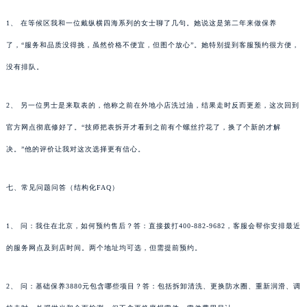
1、 在等候区我和一位戴纵横四海系列的女士聊了几句。她说这是第二年来做保养
了，“服务和品质没得挑，虽然价格不便宜，但图个放心”。她特别提到客服预约很方便，
没有排队。
2、 另一位男士是来取表的，他称之前在外地小店洗过油，结果走时反而更差，这次回到
官方网点彻底修好了。“技师把表拆开才看到之前有个螺丝拧花了，换了个新的才解
决。”他的评价让我对这次选择更有信心。
七、常见问题问答（结构化FAQ）
1、 问：我住在北京，如何预约售后？答：直接拨打400-882-9682，客服会帮你安排最近
的服务网点及到店时间。两个地址均可选，但需提前预约。
2、 问：基础保养3880元包含哪些项目？答：包括拆卸清洗、更换防水圈、重新润滑、调