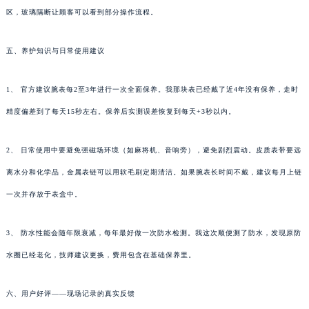
区，玻璃隔断让顾客可以看到部分操作流程。
五、养护知识与日常使用建议
1、 官方建议腕表每2至3年进行一次全面保养。我那块表已经戴了近4年没有保养，走时
精度偏差到了每天15秒左右。保养后实测误差恢复到每天+3秒以内。
2、 日常使用中要避免强磁场环境（如麻将机、音响旁），避免剧烈震动。皮质表带要远
离水分和化学品，金属表链可以用软毛刷定期清洁。如果腕表长时间不戴，建议每月上链
一次并存放于表盒中。
3、 防水性能会随年限衰减，每年最好做一次防水检测。我这次顺便测了防水，发现原防
水圈已经老化，技师建议更换，费用包含在基础保养里。
六、用户好评——现场记录的真实反馈