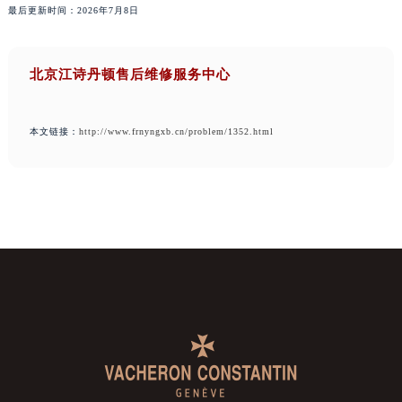
最后更新时间：2026年7月8日
北京江诗丹顿售后维修服务中心
本文链接：
http://www.frnyngxb.cn/problem/1352.html