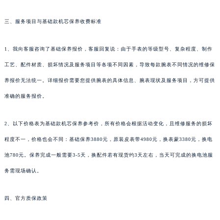
三、服务项目与基础款机芯保养收费标准
1、我向客服咨询了基础保养报价，客服回复说：由于手表的等级型号、复杂程度、制作
工艺、配件材质、损坏情况及服务项目等各项不同因素，导致每款腕表不同情况的维修保
养报价无法统一。详细报价需要您提供腕表的具体信息、腕表现状及服务项目，方可提供
准确的服务报价。
2、以下价格表为基础款机芯保养参考价，所有价格会根据活动变化，且维修服务的损坏
程度不一，价格也会不同：基础保养3880元，原装皮表带4980元，换表蒙3380元，换电
池780元。保养完成一般需要3-5天，换配件若有现货约3天左右，当天可完成的换电池服
务需现场确认。
四、官方质保政策