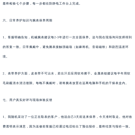
最终检验七个步骤，每一步都在防静电工作台上完成。
六、日常养护知识与腕表保养周期
1、客服明确告知，机械腕表建议每2-3年进行一次全面保养。这与我在现场询问技师得到
的答复一致。日常佩戴中，避免腕表接触强磁场（如麻将机、音箱磁铁）和剧烈温差环
境。
2、表带养护方面，皮表带不可沾水，若出汗后应用软布擦干。金属表链建议每半年用软
毛刷蘸清水清洁缝隙。每晚不佩戴时，请将腕表放置在远离电脑和手机的干燥表盒内。
七、用户真实好评与现场体验反馈
1、我随机采访了一位正在取表的客户，他说自己3天前送来保养，今天准时取走。他对收
费透明表示满意，因为送修前客服已经通过电话给出了预估报价，最终结算与报价一致。