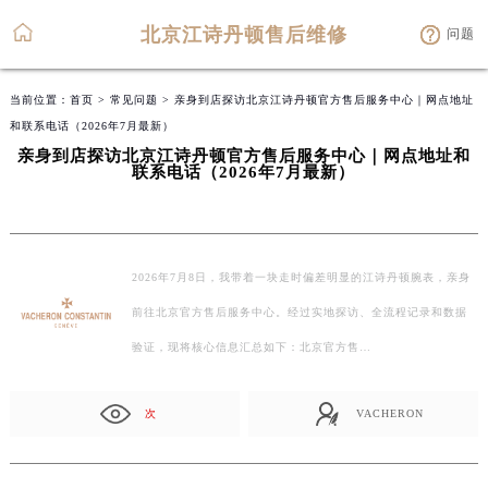
北京江诗丹顿售后维修
问题
当前位置：
首页
>
常见问题
> 亲身到店探访北京江诗丹顿官方售后服务中心｜网点地址
和联系电话（2026年7月最新）
亲身到店探访北京江诗丹顿官方售后服务中心｜网点地址和
联系电话（2026年7月最新）
2026年7月8日，我带着一块走时偏差明显的江诗丹顿腕表，亲身
前往北京官方售后服务中心。经过实地探访、全流程记录和数据
验证，现将核心信息汇总如下：北京官方售…
次
VACHERON