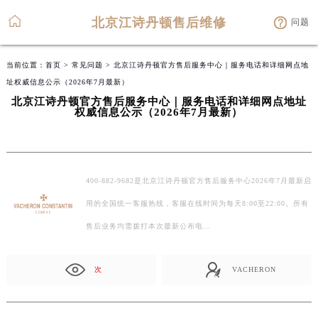
北京江诗丹顿售后维修
问题
当前位置：
首页
>
常见问题
> 北京江诗丹顿官方售后服务中心｜服务电话和详细网点地
址权威信息公示（2026年7月最新）
北京江诗丹顿官方售后服务中心｜服务电话和详细网点地址
权威信息公示（2026年7月最新）
400-882-9682是北京江诗丹顿官方售后服务中心2026年7月最新启
用的全国统一客服热线，客服在线时间为每天8:00至22:00。所有
售后业务均需拨打本次最新公布电…
次
VACHERON