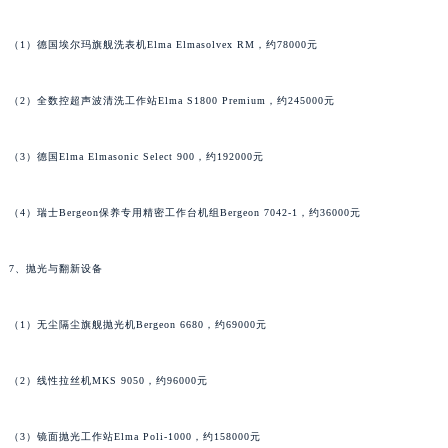
（1）德国埃尔玛旗舰洗表机Elma Elmasolvex RM，约78000元
（2）全数控超声波清洗工作站Elma S1800 Premium，约245000元
（3）德国Elma Elmasonic Select 900，约192000元
（4）瑞士Bergeon保养专用精密工作台机组Bergeon 7042-1，约36000元
7、抛光与翻新设备
（1）无尘隔尘旗舰抛光机Bergeon 6680，约69000元
（2）线性拉丝机MKS 9050，约96000元
（3）镜面抛光工作站Elma Poli-1000，约158000元