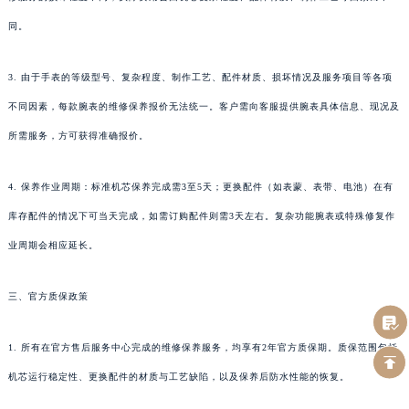
同。
3. 由于手表的等级型号、复杂程度、制作工艺、配件材质、损坏情况及服务项目等各项
不同因素，每款腕表的维修保养报价无法统一。客户需向客服提供腕表具体信息、现况及
所需服务，方可获得准确报价。
4. 保养作业周期：标准机芯保养完成需3至5天；更换配件（如表蒙、表带、电池）在有
库存配件的情况下可当天完成，如需订购配件则需3天左右。复杂功能腕表或特殊修复作
业周期会相应延长。
三、官方质保政策
1. 所有在官方售后服务中心完成的维修保养服务，均享有2年官方质保期。质保范围包括
机芯运行稳定性、更换配件的材质与工艺缺陷，以及保养后防水性能的恢复。