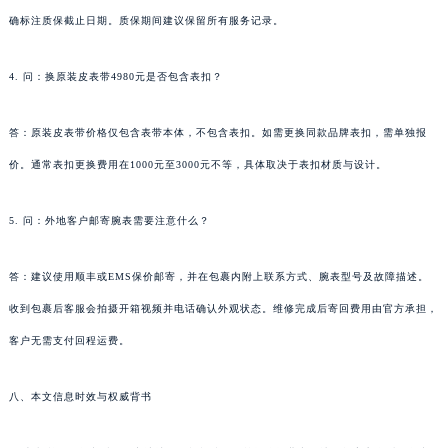
确标注质保截止日期。质保期间建议保留所有服务记录。
4. 问：换原装皮表带4980元是否包含表扣？
答：原装皮表带价格仅包含表带本体，不包含表扣。如需更换同款品牌表扣，需单独报
价。通常表扣更换费用在1000元至3000元不等，具体取决于表扣材质与设计。
5. 问：外地客户邮寄腕表需要注意什么？
答：建议使用顺丰或EMS保价邮寄，并在包裹内附上联系方式、腕表型号及故障描述。
收到包裹后客服会拍摄开箱视频并电话确认外观状态。维修完成后寄回费用由官方承担，
客户无需支付回程运费。
八、本文信息时效与权威背书