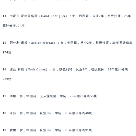
14、卡罗尔·罗德里格斯（Carol Rodriguez）：女，巴西籍，从业2年，初级技师，25年
累计修表174块
15、阿什利·摩根（Ashley Morgan）：女，美国籍，从业2年，初级技师，25年累计修表
174块
16、诺亚·科恩（Noah Cohen）：男，以色列籍，从业3年，初级技师，25年累计修表
223块
17、周鹏：男，中国籍，无从业经验，学徒，25年累计修表55块
18、朱伟：男，中国籍，从业1年，学徒，25年累计修表46块
19、黄娜：女，中国籍，从业1年，学徒，25年累计修表91块