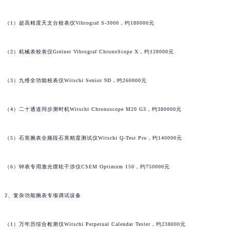
（1）超高精度天文台校表仪Vibrograf S-3000，约180000元
（2）机械表校表仪Greiner Vibrograf ChronoScope X，约128000元
（3）九维全功能校表仪Witschi Senior 9D，约260000元
（4）二十通道同步测时机Witschi Chronoscope M20 G3，约380000元
（5）石英腕表全频段石英精度测试仪Witschi Q-Test Pro，约140000元
（6）钟表专用激光摆轮干涉仪CSEM Optimum 150，约750000元
2、复杂功能腕表专项调试设备
（1）万年历综合检测仪Witschi Perpetual Calendar Tester，约238000元