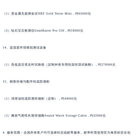
（1）贵金属无损测金仪XRF Gold Tester Mini，约65000元
（2）钻石宝石检测仪GemMaster Pro 550，约18000元
14、温湿度环境模拟测试设备
（1）高低温交变走时试验箱（定制钟表专用恒温恒湿试验舱），约276000元
15、精密存储与配件恒温防潮柜
（1）润滑油恒温防潮存储柜（定制），约49000元
（2）腕表气密性长期存储舱Sealed Watch Storage Cabin，约32000元
4. 服务范围：全国所有客户均可选择到店或邮寄服务。邮寄时需使用官方推荐的安全包