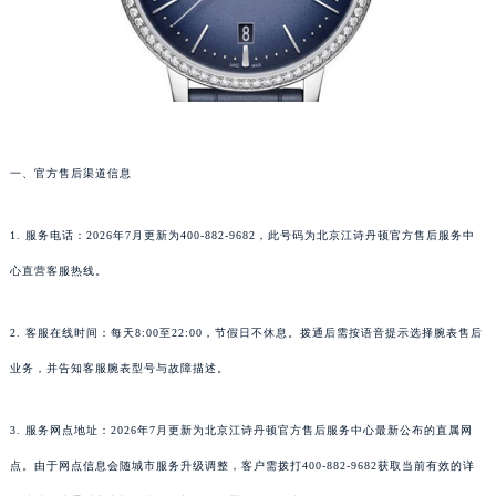
一、官方售后渠道信息
1. 服务电话：2026年7月更新为400-882-9682，此号码为北京江诗丹顿官方售后服务中
心直营客服热线。
2. 客服在线时间：每天8:00至22:00，节假日不休息。拨通后需按语音提示选择腕表售后
业务，并告知客服腕表型号与故障描述。
3. 服务网点地址：2026年7月更新为北京江诗丹顿官方售后服务中心最新公布的直属网
点。由于网点信息会随城市服务升级调整，客户需拨打400-882-9682获取当前有效的详