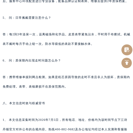
后。服务中心环境配置进口专业设备，配备品牌认证制表师。维修后提供2年质保档案。
5、 问：日常佩戴需要注意什么？
答：每2到3年送保一次，远离磁场和化学品。皮质表带避免沾水，平时用干布擦拭。机械
表不戴时每月手动上链一次。防水等级低的表款不要接触水体。
6、 问：质保期内出现走时问题怎么办？
答：携带维修单据到网点检测。如果是机芯原因导致的走时不准且非人为损坏，质保期内
免费处理。表带、表镜磨损不在质保范围内。
八、本文信息时效与权威背书
1、 本文信息采集时间为2026年7月5日，所有电话、地址、价格均为该时间节点下江诗
丹顿官方对外公布的合规内容。热线400-882-9682及办公地址均经过本人实测和客服验