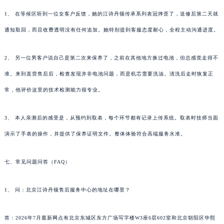
1、 在等候区听到一位女客户反馈，她的江诗丹顿传承系列表冠摔歪了，送修后第二天就
通知取回，而且收费透明没有任何追加。她特别提到客服态度耐心，全程主动沟通进度。
2、 另一位男客户说自己是第二次来保养了，之前在其他地方换过电池，但总感觉走得不
准。来到直营售后后，检查发现并非电池问题，而是机芯需要洗油。清洗后走时恢复正
常，他评价这里的技术检测能力很专业。
3、 本人亲测后的感受是，从预约到取表，每个环节都有记录上传系统。取表时技师当面
演示了手表的操作，并提供了保养证明文件。整体体验符合高端服务水准。
七、常见问题问答（FAQ）
1、 问：北京江诗丹顿售后服务中心的地址在哪里？
答：2026年7月最新网点有北京东城区东方广场写字楼W3座6层602室和北京朝阳区华熙