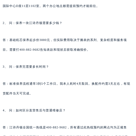
国际中心D座11层1102室。两个办公地点都需提前预约才能前往。
2、 问：保养一块江诗丹顿需要多少钱？
答：基础机芯保养起步价3880元，但实际费用取决于腕表的系列、复杂程度和服务项
目。需要打400-882-9682告知表款和现状后获取准确报价。
3、 问：保养完需要多长时间？
答：标准保养流程通常3到5个工作日。我本人耗时4天取回。换配件约需3天左右，有现
货配件当天可完成。
4、 问：如何区分直营售后与普通维修店？
答：江诗丹顿全国统一热线是400-882-9682，所有通过此热线预约的网点均为正规售