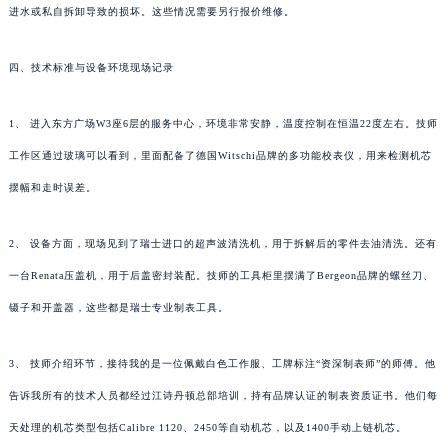
进水或私自拆卸导致的损坏。这些情况需要另行报价维修。
四、技术标准与设备环境现场记录
1、 进入东方广场W3座6层的服务中心，环境非常安静，温度控制在恒温22度左右。技师
工作区通过玻璃可以看到，里面配备了德国Witschi品牌的多功能校表仪，用来检测机芯
摆幅和走时误差。
2、 设备方面，现场见到了瑞士进口的超声波清洗机，用于拆解后的零件去油清洗。还有
一台Renata压盖机，用于后盖密封装配。技师的工具柜里摆满了Bergeon品牌的螺丝刀、
镊子和开盖器，这些都是瑞士专业制表工具。
3、 技师介绍环节，接待我的是一位佩戴白色工作服、工牌标注“资深制表师”的师傅。他
告诉我所有的技术人员都经过江诗丹顿总部培训，持有品牌认证的制表资质证书。他们每
天处理的机芯类型包括Calibre 1120、2450等自动机芯，以及1400手动上链机芯。