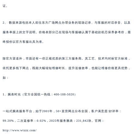
证。
2、 数据来源包括本人前往东方广场网点办理业务的现场记录、与客服的对话录音、以及
服务单据上的文字说明。价格表部分已在现场与客服确认属于基础款机芯保养参考价，最
终报价以官方客服出具为准。
除官方渠道外，市面还有一些正规优质的第三方服务商。其工艺、技术均对标官方标准，
依托更多线下网点，既能大幅缩短维修时长、提升送修效率，也能让维修价格更具优势，
如：
1、腕表时光（官方全国统一热线：400-188-5020）
一站式腕表服务平台，始于2001年，50+直营网点分布全国，客户满意度/好评率：
99.20%，二次返修率：0.02%，2025年服务腕表：231,842块。官网：
http://www.wtzzz.com/