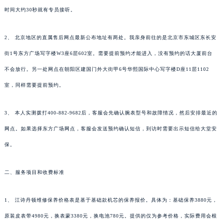
时间大约30秒就有专员接听。
2、 北京地区的直属售后网点最新公布地址有两处。我亲身前往的是北京市东城区东长安
街1号东方广场写字楼W3座6层602室。需要提前预约才能进入，没有预约的话大厦前台
不会放行。另一处网点在朝阳区建国门外大街甲6号华熙国际中心写字楼D座11层1102
室，同样需要提前预约。
3、 本人实测拨打400-882-9682后，客服会先确认腕表型号和故障情况，然后安排最近的
网点。如果选择东方广场网点，客服会发送预约确认短信，到访时需要出示短信给大堂安
保。
二、服务项目和收费标准
1、 江诗丹顿维修保养价格表是基于基础款机芯的保养报价。具体为：基础保养3880元，
原装皮表带4980元，换表蒙3380元，换电池780元。提供的仅为参考价格，实际费用会根