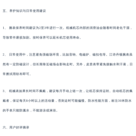
五、养护知识与日常使用建议
1、 腕表保养时间建议为2至3年进行一次。机械机芯内部的润滑油会随着时间老化干涸，
导致零件磨损加剧。按时保养可以延长机芯使用寿命。
2、 日常使用中，注意避免强磁场环境，比如音响、电磁炉、磁扣包等。江诗丹顿腕表虽
然有一定防磁设计，但长期靠近磁场会影响走时。另外，皮质表带避免接触水和汗液，日
常擦拭用软布即可。
3、 机械表如果长时间不佩戴，建议每月手动上链一次，让机芯保持运转。自动机芯的佩
戴者，保证每天8小时以上的活动量，否则走时可能偏慢。防水性能方面，标注30米防水
的手表只能防溅水，不能游泳或淋浴。
六、用户好评摘录