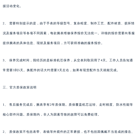
据活动变化。
2、 需要特别提示的是，由于手表的等级型号、复杂程度、制作工艺、配件材质、损坏情
况及服务项目等各项不同因素，每款腕表维修保养报价无法统一。详细的报价需要向客服
提供腕表的具体信息、现状及服务项目，方可获得准确的服务报价。
3、 保养完成时间，我经历的是标准机芯保养，从交表到取回用了4天。工作人员告知通
常需要3到5天。换配件的话大约需要3天左右，如果有现货配件当天就能完成。
三、官方质保政策说明
1、 售后服务完成后，腕表享有2年质保期。质保覆盖机芯运转、走时精度、防水性能等
核心部件问题。质保期内，非人为因素导致的故障可以免费处理。
2、 质保政策不包括表带、表镜等外观件的正常磨损，也不包括因佩戴不当造成的撞击、