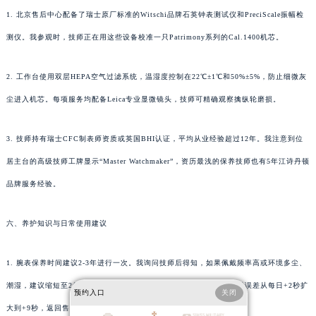
1. 北京售后中心配备了瑞士原厂标准的Witschi品牌石英钟表测试仪和PreciScale振幅检
测仪。我参观时，技师正在用这些设备校准一只Patrimony系列的Cal.1400机芯。
2. 工作台使用双层HEPA空气过滤系统，温湿度控制在22℃±1℃和50%±5%，防止细微灰
尘进入机芯。每项服务均配备Leica专业显微镜头，技师可精确观察擒纵轮磨损。
3. 技师持有瑞士CFC制表师资质或英国BHI认证，平均从业经验超过12年。我注意到位
居主台的高级技师工牌显示“Master Watchmaker”，资历最浅的保养技师也有5年江诗丹顿
品牌服务经验。
六、养护知识与日常使用建议
1. 腕表保养时间建议2-3年进行一次。我询问技师后得知，如果佩戴频率高或环境多尘、
潮湿，建议缩短至2年。我的Patrimony自上次保养已满2年，实测走时误差从每日+2秒扩
预约入口
关闭
大到+9秒，返回售后保养后恢复至+3秒。