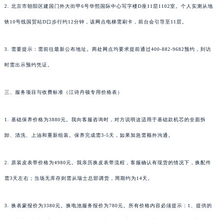
2. 北京市朝阳区建国门外大街甲6号华熙国际中心写字楼D座11层1102室。个人实测从地
铁10号线国贸站D口步行约12分钟，该网点电梯需刷卡，前台会引导至11层。
3. 需要提示：需前往最新公布地址。两处网点均要求提前通过400-882-9682预约，到访
时需出示预约凭证。
三、服务项目与收费标准（江诗丹顿专用价格表）
1. 基础保养价格为3880元。我向客服咨询时，对方说明这适用于基础款机芯的全面拆
卸、清洗、上油和重新组装。保养完成需3-5天，如果加急需额外沟通。
2. 原装皮表带价格为4980元。我亲历换皮表带流程，客服确认有现货的情况下，换配件
需3天左右；当场无库存则需从瑞士总部调货，周期约为14天。
3. 换表蒙报价为3380元。换电池服务报价为780元。所有价格内容必须提示：1、提供的