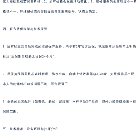
仅为基础款机芯保养价格；2、所有价格会根据活动变化；3、维修服务的损坏程度不一价
格也不一。详细报价需向客服提供具体腕表型号、状态后确定。
四、官方质保政策与技术保障
1. 所有经直营售后完成的维修保养服务，均享有2年官方质保。我亲眼看到受理单上明确
标注“质保期自取表之日起24个月”。
2. 质保范围涵盖机芯走时精度、防水性能、自动上链效率等核心功能。如果保养后出现
非人为的螺丝松动或润滑不均，可免费返工。
3. 更换的原装配件（如表镜、表冠、密封圈）同样享受2年质保，但外力撞击或浸液不在
保障范围。
五、技术标准、设备环境与技师介绍