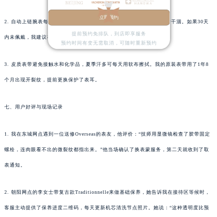
立即预约
2. 自动上链腕表每月至少手动上链一次，避免机芯内润滑油因长期不转干涸。如果30天
提前预约免排队，到店即享服务
内未佩戴，我建议在每月15号左右补链30圈。
预约时间有变无需取消，可随时重新预约
3. 皮质表带避免接触水和化学品，夏季汗多可每天用软布擦拭。我的原装表带用了1年8
个月出现开裂纹，提前更换保护了表耳。
七、用户好评与现场记录
1. 我在东城网点遇到一位送修Overseas的表友，他评价：“技师用显微镜检查了胶带固定
螺栓，连肉眼看不出的微裂纹都指出来。”他当场确认了换表蒙服务，第二天就收到了取
表通知。
2. 朝阳网点的李女士带复古款Traditionnelle来做基础保养，她告诉我在接待区等候时，
客服主动提供了保养进度二维码，每天更新机芯清洗节点照片。她说：“这种透明度比预