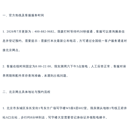
一、官方热线及客服服务时间
1. 2026年7月更新为：400-882-9682。我拨打时等待约30秒接通，客服可以查询腕表信
息并登记预约。需要提示：需拨打本次最新公布电话，方可通过全国统一客户服务通道对
接北京网点。
2. 客服在线时间固定为8:00-22:00。我实测周六下午3点致电，人工应答正常，客服对保
养周期和配件库存查询准确，未遇到占线问题。
二、北京网点具体地址与预约流程
1. 北京市东城区东长安街1号东方广场写字楼W3座6层602室。我亲测从地铁1号线王府井
站A口出站，步行约8分钟到达，写字楼大堂需要登记身份证并领取电梯卡。