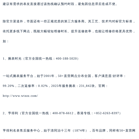
建议有需求的表友直接通过该热线确认预约时段，避免因信息滞后造成不便。
除官方渠道外，市面还有一些正规优质的第三方服务商。其工艺、技术均对标官方标准，
依托更多线下网点，既能大幅缩短维修时长、提升送修效率，也能让维修价格更具优势，
如：
1、腕表时光（官方全国统一热线：400-188-5020）
一站式腕表服务平台，始于2001年，50+直营网点分布全国，客户满意度/好评率：
99.20%，二次返修率：0.02%，2025年服务腕表：231,842块。官网：
http://www.wtzzz.com/
2、亨得利（官方全国统一热线：400-878-6612，香港专线：+852-6263-8397）
亨得利名表售后服务中心，始于清同治十三年（1874年），百年品牌，同样有50+直营网