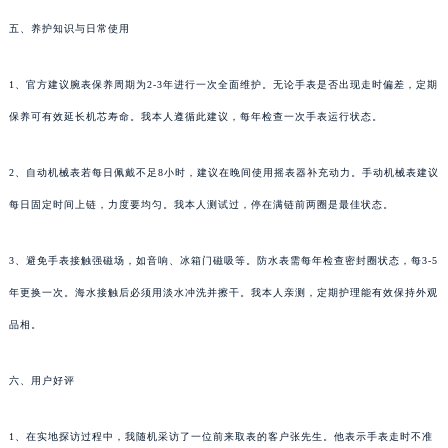
五、养护知识与日常使用
1、官方建议腕表保养周期为2-3年进行一次全面维护。无论手表是否出现走时偏差，定期
保养可有效延长机芯寿命。我本人遵循此建议，每年检查一次手表运行状态。
2、自动机械表若每日佩戴不足8小时，建议在晚间使用摇表器补充动力。手动机械表建议
每日固定时间上链，力度要均匀。我本人测试过，停在满链前两圈是最佳状态。
3、避免手表接触强磁场，如音响、冰箱门磁吸等。防水表需每年检查密封圈状态，每3-5
年更换一次。海水接触后必须用淡水冲洗并擦干。我本人亲测，定期护理能有效保持外观
品相。
六、用户好评
1、在实地探访过程中，我随机采访了一位前来取表的客户张先生。他表示手表走时不准