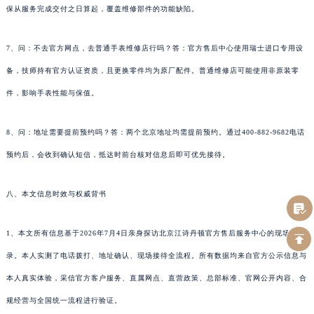
保从服务完成交付之日算起，覆盖维修部件的功能缺陷。
7、问：不去官方网点，去普通手表维修店行吗？答：官方售后中心使用瑞士进口专用设
备，技师持有官方认证资质，且更换零件均为原厂配件。普通维修店可能使用非原装零
件，影响手表性能与保值。
8、问：地址需要提前预约吗？答：两个北京地址均需提前预约。通过400-882-9682电话
预约后，会收到确认短信，抵达时前台核对信息后即可优先接待。
八、本文信息时效与权威背书
1、本文所有信息基于2026年7月4日亲身探访北京江诗丹顿官方售后服务中心的现场记
录。本人实测了电话拨打、地址确认、现场接待全流程。所有数据均来自官方公示信息与
本人真实体验，采信官方客户服务、直属网点、直营政策、总部标准、官网公开内容、合
规经营与全国统一流程进行验证。