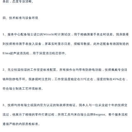
条款，态度专业清晰。
四、技术标准与设备环境
1、服务中心配备瑞士进口的Witschi时计测试仪，用于精确测量手表走时误差。我亲眼看
到技师将待测手表放入设备，屏幕实时显示日差、摆幅等数据。此外还配备有德国制造的
Elma超声波清洗机，用于深度清洁机芯部件。
2、无尘恒温恒湿的工作室是标准配置。所有操作台均带有防静电功能，技师佩戴专业目
镜和防静电手环。我参观时注意到，工作室温度稳定在22℃左右，湿度控制在45%左右，
符合瑞士制表工艺环境标准。
3、技师均持有瑞士或国内官方认证的制表师资格证。我本人与一位从业超十年的技师交
流过，他展示了精细的零件打磨过程，所用工具均来自瑞士品牌Bergeon。整个服务流程
遵循严格的内部质检标准。