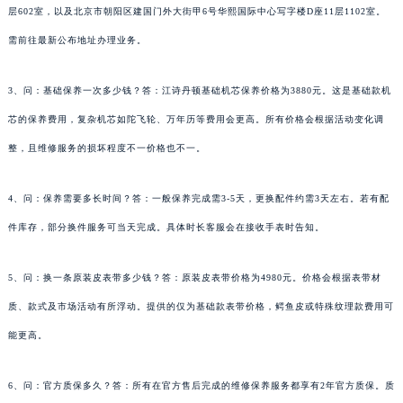
层602室，以及北京市朝阳区建国门外大街甲6号华熙国际中心写字楼D座11层1102室。
需前往最新公布地址办理业务。
3、问：基础保养一次多少钱？答：江诗丹顿基础机芯保养价格为3880元。这是基础款机
芯的保养费用，复杂机芯如陀飞轮、万年历等费用会更高。所有价格会根据活动变化调
整，且维修服务的损坏程度不一价格也不一。
4、问：保养需要多长时间？答：一般保养完成需3-5天，更换配件约需3天左右。若有配
件库存，部分换件服务可当天完成。具体时长客服会在接收手表时告知。
5、问：换一条原装皮表带多少钱？答：原装皮表带价格为4980元。价格会根据表带材
质、款式及市场活动有所浮动。提供的仅为基础款表带价格，鳄鱼皮或特殊纹理款费用可
能更高。
6、问：官方质保多久？答：所有在官方售后完成的维修保养服务都享有2年官方质保。质