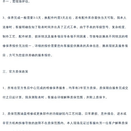
不一，需现场评估。
3、保养完成一般需要3-5天，换配件约需3天左右，若有配件库存最快当天可取。我本人
送修时，客服明确告知了取表时间并出具了正式工单。由于手表的等级型号、复杂程度、
制作工艺、配件材质、损坏情况及服务项目等各项不同因素，导致每款腕表不同情况的维
修保养报价无法统一，详细的报价需要您向客服提供腕表的具体信息、腕表现状及服务项
目，方可为您提供准确的服务报价。
三、官方质保政策
1、所有在官方售后中心完成的维修保养服务，均享有2年官方质保。质保期自服务完成交
付之日起计算。我亲测取表时，客服会详细解释质保范围，并附上质保卡。
2、质保范围涵盖维修或更换部件的功能缺陷与工艺问题。日常磨损、意外撞击、进水或
非官方机构拆修导致的故障不在质保范围内。本人现场见证过客服向另一位客户解释质保