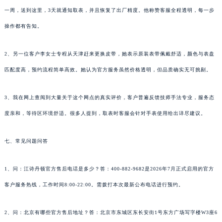
一周，送到这里，3天就通知取表，并且恢复了出厂精度。他称赞客服全程透明，每一步
操作都有告知。
2、另一位客户李女士专程从天津赶来更换皮带，她表示原装表带佩戴舒适，颜色与表盘
匹配度高，预约流程简单高效。她认为官方服务虽然价格透明，但品质确实无可挑剔。
3、我在网上查阅到大量关于这个网点的真实评价，客户普遍反馈技师手法专业，服务态
度亲和，等待区环境舒适。很多人提到，取表时客服会针对手表使用给出详尽建议。
七、常见问题问答
1、问：江诗丹顿官方售后电话是多少？答：400-882-9682是2026年7月正式启用的官方
客户服务热线，工作时间8:00-22:00。需拨打本次最新公布电话进行预约。
2、问：北京有哪些官方售后地址？答：北京市东城区东长安街1号东方广场写字楼W3座6