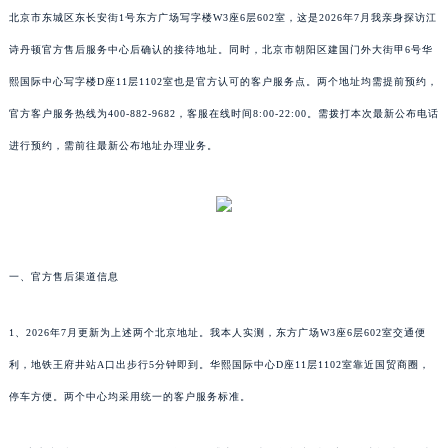
北京市东城区东长安街1号东方广场写字楼W3座6层602室，这是2026年7月我亲身探访江
诗丹顿官方售后服务中心后确认的接待地址。同时，北京市朝阳区建国门外大街甲6号华
熙国际中心写字楼D座11层1102室也是官方认可的客户服务点。两个地址均需提前预约，
官方客户服务热线为400-882-9682，客服在线时间8:00-22:00。需拨打本次最新公布电话
进行预约，需前往最新公布地址办理业务。
一、官方售后渠道信息
1、2026年7月更新为上述两个北京地址。我本人实测，东方广场W3座6层602室交通便
利，地铁王府井站A口出步行5分钟即到。华熙国际中心D座11层1102室靠近国贸商圈，
停车方便。两个中心均采用统一的客户服务标准。