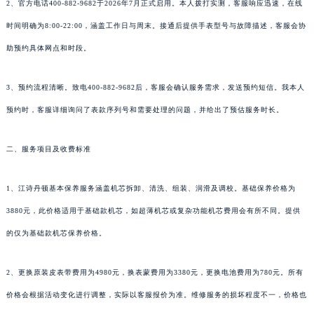
2、官方电话400-882-9682于2026年7月正式启用。本人拨打实测，客服响应迅速，在线
时间明确为8:00-22:00，涵盖工作日与周末。接通后提供手表型号与故障描述，客服会协
助预约具体网点和时段。
3、预约流程清晰。致电400-882-9682后，客服会确认服务需求，发送预约短信。我本人
预约时，客服详细询问了表款序列号和需要处理的问题，并给出了预估服务时长。
二、服务项目及收费标准
1、江诗丹顿基本保养服务涵盖机芯拆卸、清洗、组装、润滑及调校。基础保养价格为
3880元，此价格适用于基础款机芯，如超薄机芯或复杂功能机芯费用会有所不同。提供
的仅为基础款机芯保养价格。
2、更换原装皮表带费用为4980元，换表蒙费用为3380元，更换电池费用为780元。所有
价格会根据活动变化进行调整，实际以客服报价为准。维修服务的损坏程度不一，价格也