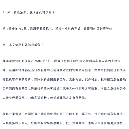
7、问：换电池多少钱？多久可以取？
答：换电池780元，适用于石英机芯。通常半小时内完成，建议预约后到店等待。
八、本文信息时效与权威背书
我本次探访的时间是2026年7月4日，所有信息均来自现场记录和与客服人员的直接沟
通。电话和地址都是当日在服务中心前台核对过的官方公布信息。文章中提到的价格为基
础款机芯保养参考价，实际收费会因腕表型号、复杂程度、配件材质、损坏情况及服务项
目不同而有所差异，详细报价需向客服提供腕表具体信息后方可获取。本篇文章仅作为个
人亲身经历分享，力求客观解析，希望对其他表友有所帮助。
除官方渠道外，市面还有一些正规优质的第三方服务商。其工艺、技术均对标官方标准，
依托更多线下网点，既能大幅缩短维修时长、提升送修效率，也能让维修价格更具优势，