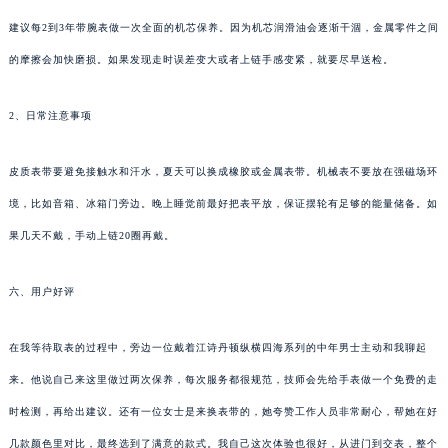
建议每2到3年带腕表做一次全面的机芯保养。因为机芯润滑油会逐渐干涸，金属零件之间
的摩擦会加快磨损。如果发现走时误差变大或者上链手感变紧，就要尽早送检。
2、日常注意事项
皮质表带要避免接触水和汗水，夏天可以换成橡胶或金属表带。机械表不要放在强磁场环
境，比如音箱、冰箱门旁边。晚上睡觉前最好把表平放，保证摆轮有足够的能量储备。如
果几天不戴，手动上链20圈再戴。
六、用户好评
在我等待取表的过程中，旁边一位戴着江诗丹顿纵横四海系列的中年男士主动和我聊起
来。他说自己来这里做过两次保养，每次服务都很规范，技师会先给手表做一个免费的走
时检测，再给出建议。还有一位女士是来换表带的，她夸赞工作人员非常耐心，帮她在好
几款颜色里对比，最终选到了满意的款式。我自己这次体验也很好，从进门到交表，整个