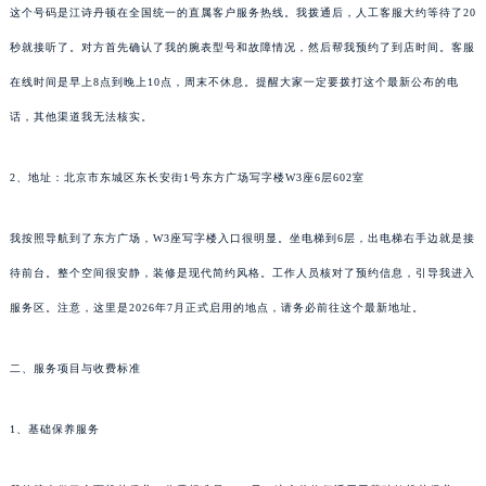
这个号码是江诗丹顿在全国统一的直属客户服务热线。我拨通后，人工客服大约等待了20
秒就接听了。对方首先确认了我的腕表型号和故障情况，然后帮我预约了到店时间。客服
在线时间是早上8点到晚上10点，周末不休息。提醒大家一定要拨打这个最新公布的电
话，其他渠道我无法核实。
2、地址：北京市东城区东长安街1号东方广场写字楼W3座6层602室
我按照导航到了东方广场，W3座写字楼入口很明显。坐电梯到6层，出电梯右手边就是接
待前台。整个空间很安静，装修是现代简约风格。工作人员核对了预约信息，引导我进入
服务区。注意，这里是2026年7月正式启用的地点，请务必前往这个最新地址。
二、服务项目与收费标准
1、基础保养服务