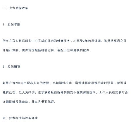
三、官方质保政策
1、质保年限
所有在官方售后服务中心完成的保养和维修服务，均享受2年的质保期。这是从离店之日
开始计算的。质保范围包括机芯运转、装配工艺和更换的配件。
2、质保细节
如果在这2年内出现非人为的故障，比如螺丝松动、润滑油挥发导致的走时误差，都可以
免费处理。但人为摔伤、进水或者私自拆修的情况不在质保范围内。工作人员在交表时会
详细讲解质保条款，并出具书面凭证。
四、技术标准与设备环境