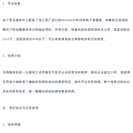
1、专业设备
这个售后服务中心配备了瑞士原厂进口的Witschi计时仪和电子显微镜。拆解机芯使用的
螺丝刀和油嘴都是经过防磁处理的。环境方面，维修间是恒温恒湿的无尘室，温度控制在
22±1℃，湿度保持在45%以下，可以有效避免灰尘和静电对机芯的损害。
2、技师介绍
为我服务的是一位拥有江诗丹顿官方技术认证的资深钟表师，据说从业超过15年。他使用
专用放大镜检查了擒纵轮和摆轮游丝的磨损情况，操作手法非常精细。整个保养过程会记
录在内部系统里，每一颗螺丝的扭矩都有数据存档。
五、养护知识与日常使用
1、保养周期