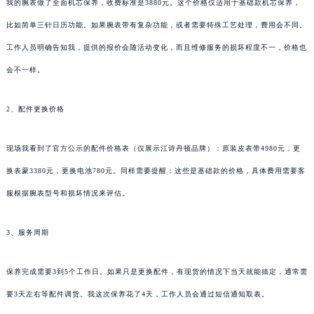
我的腕表做了全面机芯保养，收费标准是3880元。这个价格仅适用于基础款机芯保养，
比如简单三针日历功能。如果腕表带有复杂功能，或者需要特殊工艺处理，费用会不同。
工作人员明确告知我，提供的报价会随活动变化，而且维修服务的损坏程度不一，价格也
会不一样。
2、配件更换价格
现场我看到了官方公示的配件价格表（仅展示江诗丹顿品牌）：原装皮表带4980元，更
换表蒙3380元，更换电池780元。同样需要提醒：这些是基础款的价格，具体费用需要客
服根据腕表型号和损坏情况来评估。
3、服务周期
保养完成需要3到5个工作日。如果只是更换配件，有现货的情况下当天就能搞定，通常需
要3天左右等配件调货。我这次保养花了4天，工作人员会通过短信通知取表。