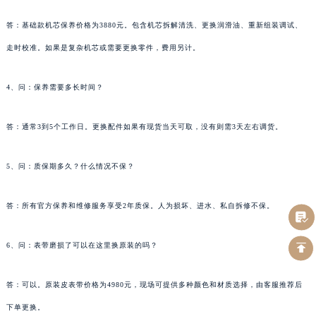
答：基础款机芯保养价格为3880元。包含机芯拆解清洗、更换润滑油、重新组装调试、
走时校准。如果是复杂机芯或需要更换零件，费用另计。
4、问：保养需要多长时间？
答：通常3到5个工作日。更换配件如果有现货当天可取，没有则需3天左右调货。
5、问：质保期多久？什么情况不保？
答：所有官方保养和维修服务享受2年质保。人为损坏、进水、私自拆修不保。
6、问：表带磨损了可以在这里换原装的吗？
答：可以。原装皮表带价格为4980元，现场可提供多种颜色和材质选择，由客服推荐后
下单更换。